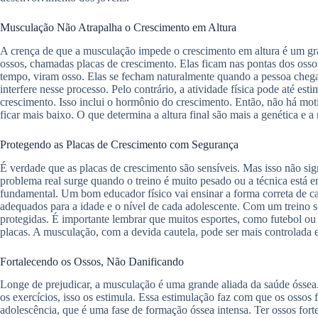
Musculação Não Atrapalha o Crescimento em Altura
A crença de que a musculação impede o crescimento em altura é um gr
ossos, chamadas placas de crescimento. Elas ficam nas pontas dos ossos
tempo, viram osso. Elas se fecham naturalmente quando a pessoa chega 
interfere nesse processo. Pelo contrário, a atividade física pode até e
crescimento. Isso inclui o hormônio do crescimento. Então, não há mot
ficar mais baixo. O que determina a altura final são mais a genética e a 
Protegendo as Placas de Crescimento com Segurança
É verdade que as placas de crescimento são sensíveis. Mas isso não sig
problema real surge quando o treino é muito pesado ou a técnica está e
fundamental. Um bom educador físico vai ensinar a forma correta de c
adequados para a idade e o nível de cada adolescente. Com um treino s
protegidas. É importante lembrar que muitos esportes, como futebol ou
placas. A musculação, com a devida cautela, pode ser mais controlada e
Fortalecendo os Ossos, Não Danificando
Longe de prejudicar, a musculação é uma grande aliada da saúde ósse
os exercícios, isso os estimula. Essa estimulação faz com que os ossos 
adolescência, que é uma fase de formação óssea intensa. Ter ossos fort