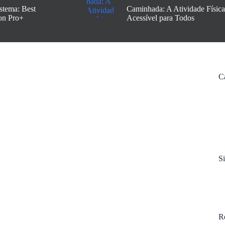
stema: Best
Caminhada: A Atividade Física
on Pro+
Acessível para Todos
C
S
R