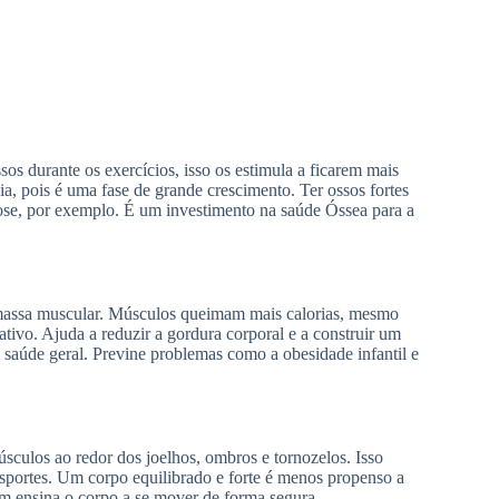
s durante os exercícios, isso os estimula a ficarem mais
ia, pois é uma fase de grande crescimento. Ter ossos fortes
rose, por exemplo. É um investimento na saúde Óssea para a
 massa muscular. Músculos queimam mais calorias, mesmo
ivo. Ajuda a reduzir a gordura corporal e a construir um
 saúde geral. Previne problemas como a obesidade infantil e
úsculos ao redor dos joelhos, ombros e tornozelos. Isso
 esportes. Um corpo equilibrado e forte é menos propenso a
ém ensina o corpo a se mover de forma segura.