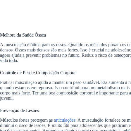
Melhora da Saúde Óssea
A musculação é ótima para os ossos. Quando os músculos puxam os osso
densos. Ossos mais densos são mais fortes. Isso é crucial na adolescênc
agora ajuda a prevenir problemas no futuro. Reduz o risco de osteopo
vida toda.
Controle de Peso e Composição Corporal
Praticar musculação ajuda a manter um peso saudável. Ela aumenta a
quando estamos em repouso. Isso contribui para um metabolismo mais at
corpo mais forte. Ter uma boa composição corporal é importante para a
juvenil.
Prevenção de Lesões
Músculos fortes protegem as
articulações
. A musculação fortalece os m
diminui o risco de lesões. É muito útil para adolescentes que praticam
torções e estiramentos. Aprender a técnica correta dos exercícios tamb