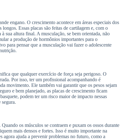
ande engano. O crescimento acontece em áreas especiais dos
 longos. Essas placas são feitas de cartilagem e, com o
à sua altura final. A musculação, se bem orientada, não
stimular a produção de hormônios importantes para o
ivo para pensar que a musculação vai fazer o adolescente
nutrição.
nifica que qualquer exercício de força seja perigoso. O
rrada. Por isso, ter um profissional acompanhando é
ada movimento. Ele também vai garantir que os pesos sejam
eguro e bem planejado, as placas de crescimento ficam
 basquete, podem ter um risco maior de impacto nessas
 segura.
a. Quando os músculos se contraem e puxam os ossos durante
fiquem mais densos e fortes. Isso é muito importante na
es agora ajuda a prevenir problemas no futuro, como a