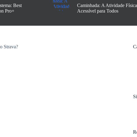
stema: Best
Caminhada: A Atividade Física
on Pro+
Acessível para Todos
C
S
R