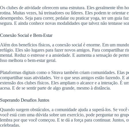
Os clubes de atividade oferecem uma estrutura. Eles geralmente têm hor
rotina. Muitas vezes, há treinadores ou líderes. Eles podem te orientar e
desempenho. Seja para correr, pedalar ou praticar yoga, ter um guia fa
segura. E ainda conhece novas modalidades que talvez não tentasse so
Conexão Social e Bem-Estar
Além dos benefícios físicos, a conexão social é enorme. Em um mundo
refúgio. Eles são lugares para fazer novos amigos. Para compartilhar ris
mental. Reduz o estresse e a ansiedade. E aumenta a sensação de pertenc
Isso melhora o bem-estar geral.
Plataformas digitais como o Strava também criam comunidades. Elas p
compartilhar suas atividades. Ver o que seus amigos estão fazendo. E at
extensão dos clubes físicos. Eles ampliam o alcance e a interação. É
acesa. E de se sentir parte de algo grande, mesmo à distância.
Superando Desafios Juntos
Quando surgem obstáculos, a comunidade ajuda a superá-los. Se você e
você está com uma dúvida sobre um exercício, pode perguntar no grupo.
lembra por que você começou. E te dá a força para continuar. Juntos, 
celebradas.