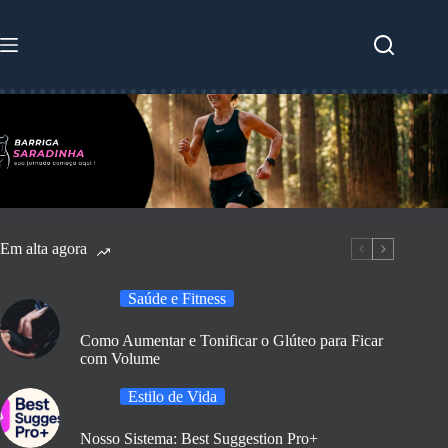
Pular
para
o
conteúdo
Em alta agora
Saúde e Fitness
Como Aumentar e Tonificar o Glúteo para Ficar
com Volume
Estilo de Vida
Nosso Sistema: Best Suggestion Pro+