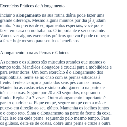
Exercícios Práticos de Alongamento
Incluir o
alongamento
na sua rotina diária pode fazer uma
grande diferença. Mesmo alguns minutos por dia já ajudam
muito. Não precisa de equipamentos especiais, você pode
fazer em casa ou no trabalho. O importante é ser constante.
Vamos ver alguns exercícios práticos que você pode começar
a fazer hoje mesmo para sentir os benefícios.
Alongamento para as Pernas e Glúteos
As pernas e os glúteos são músculos grandes que usamos o
tempo todo. Mantê-los alongados é crucial para a mobilidade e
para evitar dores. Um bom exercício é o alongamento dos
isquiotibiais. Sente-se no chão com as pernas esticadas à
frente. Tente alcançar a ponta dos seus pés com as mãos.
Mantenha as costas retas e sinta o alongamento na parte de
trás das coxas. Segure por 20 a 30 segundos, respirando
fundo. Repita 2 a 3 vezes. Outro alongamento importante é
para o quadríceps. Fique em pé, segure um pé com a mão e
puxe-o em direção ao seu glúteo. Mantenha os joelhos juntos
e o corpo reto. Sinta o alongamento na parte da frente da coxa.
Faça isso em cada perna, segurando pelo mesmo tempo. Para
os glúteos, deite-se de costas, dobre uma perna e cruze a outra