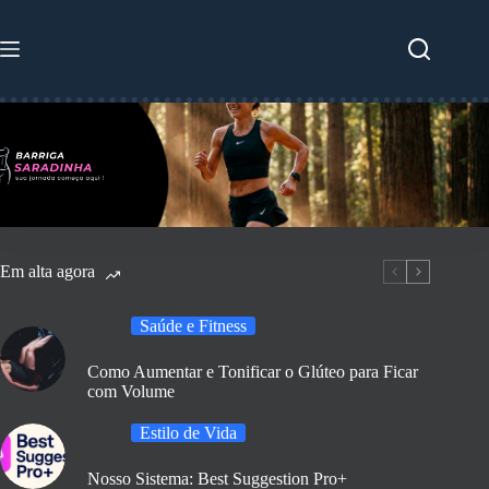
Pular
para
o
conteúdo
Em alta agora
Saúde e Fitness
Como Aumentar e Tonificar o Glúteo para Ficar
com Volume
Estilo de Vida
Nosso Sistema: Best Suggestion Pro+