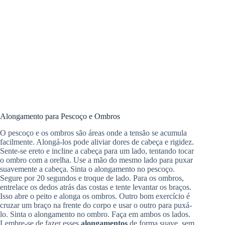
Alongamento para Pescoço e Ombros
O pescoço e os ombros são áreas onde a tensão se acumula
facilmente. Alongá-los pode aliviar dores de cabeça e rigidez.
Sente-se ereto e incline a cabeça para um lado, tentando tocar
o ombro com a orelha. Use a mão do mesmo lado para puxar
suavemente a cabeça. Sinta o alongamento no pescoço.
Segure por 20 segundos e troque de lado. Para os ombros,
entrelace os dedos atrás das costas e tente levantar os braços.
Isso abre o peito e alonga os ombros. Outro bom exercício é
cruzar um braço na frente do corpo e usar o outro para puxá-
lo. Sinta o alongamento no ombro. Faça em ambos os lados.
Lembre-se de fazer esses
alongamentos
de forma suave, sem