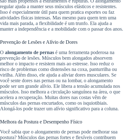
são mais propensos a estiramentos e rupturas. O alongamento
regular ajuda a manter seus músculos elásticos e resistentes.
Isso é especialmente útil para quem pratica esportes ou faz
atividades físicas intensas. Mas mesmo para quem tem uma
vida mais parada, a flexibilidade é um trunfo. Ela ajuda a
manter a independência e a mobilidade com o passar dos anos.
Prevenção de Lesões e Alívio de Dores
O
alongamento de pernas
é uma ferramenta poderosa na
prevenção de lesões. Músculos bem alongados absorvem
melhor o impacto e resistem mais ao estresse. Isso reduz o
risco de problemas como distensões na coxa, panturrilha ou
virilha. Além disso, ele ajuda a aliviar dores musculares. Se
você sente dores nas pernas ou na lombar, o alongamento
pode ser um grande alívio. Ele libera a tensão acumulada nos
músculos. Isso melhora a circulação sanguínea na área, o que
acelera a recuperação. Muitas dores nas costas vêm de
músculos das pernas encurtados, como os isquiotibiais.
Alongá-los pode trazer um alívio significativo para a coluna.
Melhora da Postura e Desempenho Físico
Você sabia que o alongamento de pernas pode melhorar sua
postura? Músculos das pernas fortes e flexíveis contribuem