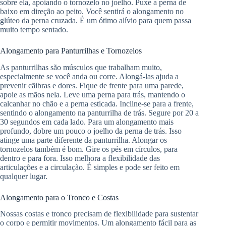
sobre ela, apoiando o tornozelo no joelho. Puxe a perna de
baixo em direção ao peito. Você sentirá o alongamento no
glúteo da perna cruzada. É um ótimo alívio para quem passa
muito tempo sentado.
Alongamento para Panturrilhas e Tornozelos
As panturrilhas são músculos que trabalham muito,
especialmente se você anda ou corre. Alongá-las ajuda a
prevenir cãibras e dores. Fique de frente para uma parede,
apoie as mãos nela. Leve uma perna para trás, mantendo o
calcanhar no chão e a perna esticada. Incline-se para a frente,
sentindo o alongamento na panturrilha de trás. Segure por 20 a
30 segundos em cada lado. Para um alongamento mais
profundo, dobre um pouco o joelho da perna de trás. Isso
atinge uma parte diferente da panturrilha. Alongar os
tornozelos também é bom. Gire os pés em círculos, para
dentro e para fora. Isso melhora a flexibilidade das
articulações e a circulação. É simples e pode ser feito em
qualquer lugar.
Alongamento para o Tronco e Costas
Nossas costas e tronco precisam de flexibilidade para sustentar
o corpo e permitir movimentos. Um alongamento fácil para as