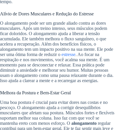
tempo.
Alívio de Dores Musculares e Redução do Estresse
O alongamento pode ser um grande aliado contra as dores
musculares. Após um treino intenso, seus músculos podem
ficar doloridos. O alongamento ajuda a liberar a tensão
acumulada. Ele também melhora o fluxo sanguíneo, o que
acelera a recuperação. Além dos benefícios físicos, o
alongamento tem um impacto positivo na sua mente. Ele pode
ser uma ótima forma de reduzir o
estresse
. Ao focar na
respiração e nos movimentos, você acalma sua mente. É um
momento para se desconectar e relaxar. Essa prática pode
diminuir a ansiedade e melhorar seu humor. Muitas pessoas
usam o alongamento como uma pausa relaxante durante o dia.
Isso ajuda a clarear a mente e a recarregar as energias.
Melhora da Postura e Bem-Estar Geral
Uma boa postura é crucial para evitar dores nas costas e no
pescoço. O alongamento ajuda a corrigir desequilíbrios
musculares que afetam sua postura. Músculos fortes e flexíveis
suportam melhor sua coluna. Isso faz com que você se
mantenha ereto com menos esforço. O
alongamento
regular
contribui para um bem-estar geral. Ele te faz sentir mais leve e