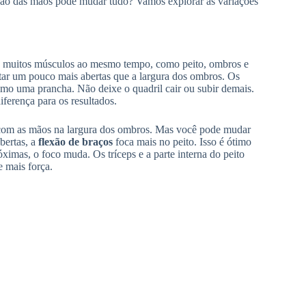
ição das mãos pode mudar tudo? Vamos explorar as variações
lha muitos músculos ao mesmo tempo, como peito, ombros e
star um pouco mais abertas que a largura dos ombros. Os
omo uma prancha. Não deixe o quadril cair ou subir demais.
diferença para os resultados.
 com as mãos na largura dos ombros. Mas você pode mudar
bertas, a
flexão de braços
foca mais no peito. Isso é ótimo
ximas, o foco muda. Os tríceps e a parte interna do peito
e mais força.