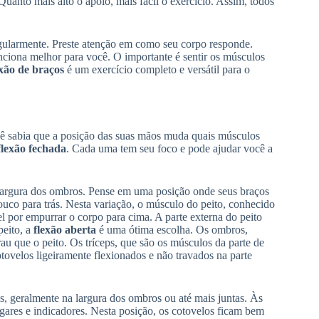
uanto mais alto o apoio, mais fácil o exercício. Assim, todos
ularmente. Preste atenção em como seu corpo responde.
nciona melhor para você. O importante é sentir os músculos
exão de braços
é um exercício completo e versátil para o
cê sabia que a posição das suas mãos muda quais músculos
flexão fechada
. Cada uma tem seu foco e pode ajudar você a
 largura dos ombros. Pense em uma posição onde seus braços
o para trás. Nesta variação, o músculo do peito, conhecido
el por empurrar o corpo para cima. A parte externa do peito
peito, a
flexão aberta
é uma ótima escolha. Os ombros,
u que o peito. Os tríceps, que são os músculos da parte de
tovelos ligeiramente flexionados e não travados na parte
as, geralmente na largura dos ombros ou até mais juntas. Às
ares e indicadores. Nesta posição, os cotovelos ficam bem