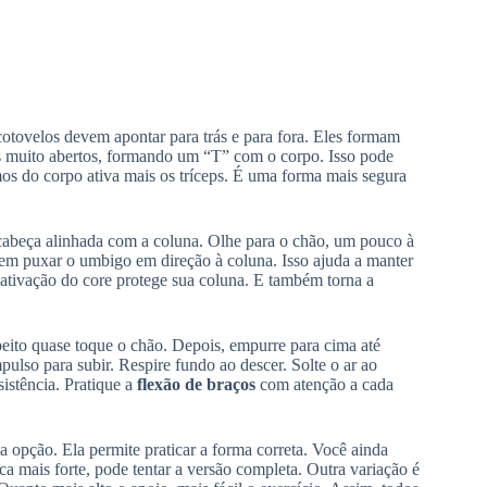
otovelos devem apontar para trás e para fora. Eles formam
s muito abertos, formando um “T” com o corpo. Isso pode
os do corpo ativa mais os tríceps. É uma forma mais segura
cabeça alinhada com a coluna. Olhe para o chão, um pouco à
em puxar o umbigo em direção à coluna. Isso ajuda a manter
 ativação do core protege sua coluna. E também torna a
eito quase toque o chão. Depois, empurre para cima até
ulso para subir. Respire fundo ao descer. Solte o ar ao
sistência. Pratique a
flexão de braços
com atenção a cada
 opção. Ela permite praticar a forma correta. Você ainda
mais forte, pode tentar a versão completa. Outra variação é