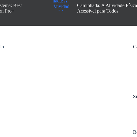
stema: Best
Caminhada: A Atividade Física
on Pro+
Acessível para Todos
C
S
R