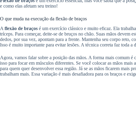
Flexão de braços
é um exercício essencial, mas você sabia que a pos
e como elas afetam seu treino!
O que muda na execução da flexão de braços
A
flexão de braços
é um exercício clássico e muito eficaz. Ela traba
tríceps. Para começar, deite-se de bruços no chão. Suas mãos devem e
dedos, por sua vez, apontam para a frente. Mantenha seu corpo reto, c
Isso é muito importante para evitar lesões. A técnica correta faz toda a 
Agora, vamos falar sobre a posição das mãos. A forma mais comum é
isso para focar em músculos diferentes. Se você colocar as mãos mais a
para quem quer desenvolver essa região. Já se as mãos ficarem mais pró
trabalham mais. Essa variação é mais desafiadora para os braços e exig