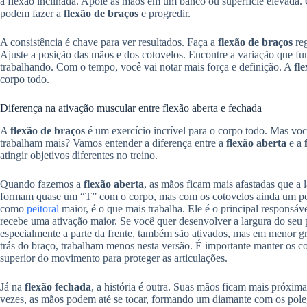
a flexão inclinada. Apoie as mãos em um banco ou superfície elevada. Q
podem fazer a
flexão de braços
e progredir.
A consistência é chave para ver resultados. Faça a
flexão de braços
reg
Ajuste a posição das mãos e dos cotovelos. Encontre a variação que fu
trabalhando. Com o tempo, você vai notar mais força e definição. A
fl
corpo todo.
Diferença na ativação muscular entre flexão aberta e fechada
A
flexão de braços
é um exercício incrível para o corpo todo. Mas vo
trabalham mais? Vamos entender a diferença entre a
flexão aberta
e a
atingir objetivos diferentes no treino.
Quando fazemos a
flexão aberta
, as mãos ficam mais afastadas que a
formam quase um “T” com o corpo, mas com os cotovelos ainda um pouc
como
peitoral
maior, é o que mais trabalha. Ele é o principal responsáv
recebe uma ativação maior. Se você quer desenvolver a largura do seu 
especialmente a parte da frente, também são ativados, mas em menor gra
trás do braço, trabalham menos nesta versão. É importante manter os co
superior do movimento para proteger as articulações.
Já na
flexão fechada
, a história é outra. Suas mãos ficam mais próxim
vezes, as mãos podem até se tocar, formando um diamante com os poleg