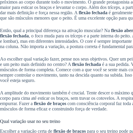
próximos ao corpo durante todo o movimento. O grande protagonista aq
maior para esticar os braços e levantar o corpo. Além dos tríceps, a par
dar mais definição e força nessa região. A
flexão fechada
é geralmente m
que são músculos menores que o peito. É uma excelente opção para quem
Então, qual a principal diferença na ativação muscular? Na
flexão abe
flexão fechada
, o foco muda para os tríceps e a parte interna do pei
e lombar), mas em diferentes intensidades. O core é sempre importante
na coluna. Não importa a variação, a postura correta é fundamental para
Ao escolher qual variação fazer, pense nos seus objetivos. Quer um pe
e um peito mais definido no centro? A
flexão fechada
é a sua pedida. V
músculos de forma completa. Comece com a que você se sente mais con
sempre controlar o movimento, tanto na descida quanto na subida. Isso
você esteja seguro.
A amplitude do movimento também é crucial. Tente descer o máximo que
corpo para cima até esticar os braços, sem travar os cotovelos. A respi
empurrar. Fazer a
flexão de braços
com consciência corporal faz toda a
músculos de forma eficaz e construindo força de verdade.
Qual variação usar no seu treino
Escolher a variação certa de
flexão de braços
para o seu treino pode p