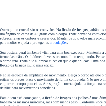
Outro ponto crucial são os cotovelos. Na
flexão de braços
padrão, os c
um ângulo de cerca de 45 graus com o corpo. Evite deixar os cotovelo
sobrecarregar os ombros e causar dor. Manter os cotovelos mais próxim
para muitos e ajuda a proteger as
articulações
.
Sua postura geral também é vital para uma boa execução. Mantenha a 
frente das mãos. O abdômen deve estar contraído o tempo todo. Pense 
o corpo reto. Evita que a lombar curve ou que o quadril caia. Uma boa
flexão de braços
muito mais eficaz.
Não se esqueça da amplitude do movimento. Desça o corpo até que o p
esticar os braços. Faça o movimento de forma controlada. Não use o imp
empurrar o corpo para cima. A respiração correta ajuda na força e na re
detalhe para maximizar os benefícios.
Para quem está começando, a
flexão de braços
nos joelhos é uma ótima
trabalha os mesmos músculos, mas com menos peso. Conforme você fica 