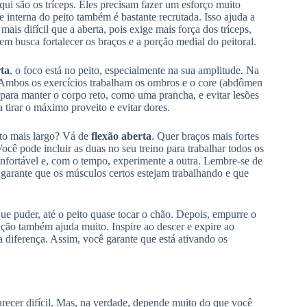
ui são os tríceps. Eles precisam fazer um esforço muito
te interna do peito também é bastante recrutada. Isso ajuda a
ais difícil que a aberta, pois exige mais força dos tríceps,
 busca fortalecer os braços e a porção medial do peitoral.
rta
, o foco está no peito, especialmente na sua amplitude. Na
to. Ambos os exercícios trabalham os ombros e o core (abdômen
 para manter o corpo reto, como uma prancha, e evitar lesões
 tirar o máximo proveito e evitar dores.
ito mais largo? Vá de
flexão aberta
. Quer braços mais fortes
ocê pode incluir as duas no seu treino para trabalhar todos os
fortável e, com o tempo, experimente a outra. Lembre-se de
 garante que os músculos certos estejam trabalhando e que
 puder, até o peito quase tocar o chão. Depois, empurre o
ração também ajuda muito. Inspire ao descer e expire ao
 diferença. Assim, você garante que está ativando os
arecer difícil. Mas, na verdade, depende muito do que você