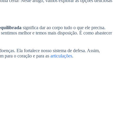
olha certa! Neste artigo, vamos explorar as opções deliciosas
equilibrada
significa dar ao corpo tudo o que ele precisa.
s sentimos melhor e temos mais disposição. É como abastecer
oenças. Ela fortalece nosso sistema de defesa. Assim,
m para o coração e para as
articulações
.