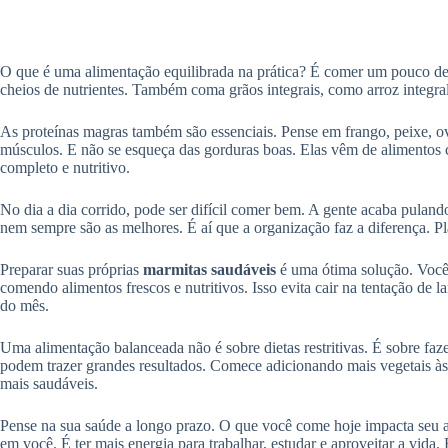
O que é uma alimentação equilibrada na prática? É comer um pouco de tu
cheios de nutrientes. Também coma grãos integrais, como arroz integral
As proteínas magras também são essenciais. Pense em frango, peixe, ov
músculos. E não se esqueça das gorduras boas. Elas vêm de alimentos c
completo e nutritivo.
No dia a dia corrido, pode ser difícil comer bem. A gente acaba puland
nem sempre são as melhores. É aí que a organização faz a diferença. Pl
Preparar suas próprias
marmitas saudáveis
é uma ótima solução. Você 
comendo alimentos frescos e nutritivos. Isso evita cair na tentação de
do mês.
Uma alimentação balanceada não é sobre dietas restritivas. É sobre faz
podem trazer grandes resultados. Comece adicionando mais vegetais às 
mais saudáveis.
Pense na sua saúde a longo prazo. O que você come hoje impacta seu 
em você. É ter mais energia para trabalhar, estudar e aproveitar a vida