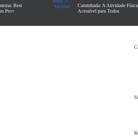
stema: Best
Caminhada: A Atividade Física
on Pro+
Acessível para Todos
C
S
R