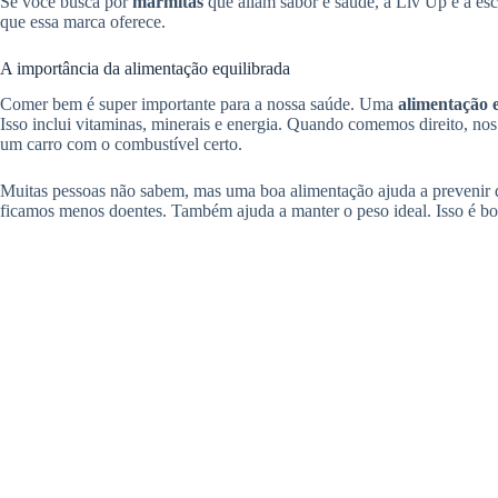
Se você busca por
marmitas
que aliam sabor e saúde, a Liv Up é a esc
que essa marca oferece.
A importância da alimentação equilibrada
Comer bem é super importante para a nossa saúde. Uma
alimentação 
Isso inclui vitaminas, minerais e energia. Quando comemos direito, no
um carro com o combustível certo.
Muitas pessoas não sabem, mas uma boa alimentação ajuda a prevenir d
ficamos menos doentes. Também ajuda a manter o peso ideal. Isso é bo