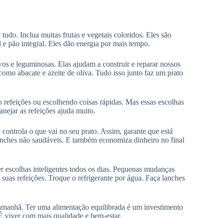
do. Inclua muitas frutas e vegetais coloridos. Eles são
 e pão integral. Eles dão energia por mais tempo.
os e leguminosas. Elas ajudam a construir e reparar nossos
omo abacate e azeite de oliva. Tudo isso junto faz um prato
o refeições ou escolhendo coisas rápidas. Mas essas escolhas
anejar as refeições ajuda muito.
controla o que vai no seu prato. Assim, garante que está
 lanches não saudáveis. E também economiza dinheiro no final
er escolhas inteligentes todos os dias. Pequenas mudanças
suas refeições. Troque o refrigerante por água. Faça lanches
amanhã. Ter uma alimentação equilibrada é um investimento
. É viver com mais qualidade e bem-estar.