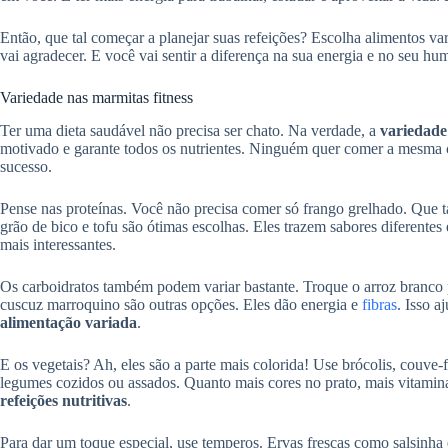
Então, que tal começar a planejar suas refeições? Escolha alimentos va
vai agradecer. E você vai sentir a diferença na sua energia e no seu
Variedade nas marmitas fitness
Ter uma dieta saudável não precisa ser chato. Na verdade, a
variedade
motivado e garante todos os nutrientes. Ninguém quer comer a mesma c
sucesso.
Pense nas proteínas. Você não precisa comer só frango grelhado. Que ta
grão de bico e tofu são ótimas escolhas. Eles trazem sabores diferentes
mais interessantes.
Os carboidratos também podem variar bastante. Troque o arroz branco po
cuscuz marroquino são outras opções. Eles dão energia e
fibras
. Isso 
alimentação variada
.
E os vegetais? Ah, eles são a parte mais colorida! Use brócolis, couve-
legumes cozidos ou assados. Quanto mais cores no prato, mais vitamin
refeições nutritivas
.
Para dar um toque especial, use temperos. Ervas frescas como salsinha