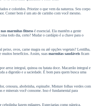
riados e coloridos. Priorize o que vem da natureza. Seu corpo
 humor. Comer bem é um ato de carinho com você mesmo.
 nas marmitas fitness
é essencial. Ela mantém a gente
oisa todo dia, certo? Mudar o cardápio é a chave para o
l peixe, ovos, carne magra ou até opções vegetais? Lentilha,
 e muitos benefícios. Assim, suas
marmitas saudáveis
ficam
r arroz integral, quinoa ou batata doce. Macarrão integral e
ajuda a digestão e a saciedade. É bom para quem busca uma
flor, cenoura, abobrinha, espinafre. Misture folhas verdes com
as e minerais você consome. Isso é fundamental para
 e cebolinha fazem milagres. Especiarias como páprica,