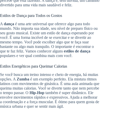
percebe que está fazendo. A dança é, sem dúvida, um caminho
divertido para uma vida mais saudável e feliz.
Estilos de Dança para Todos os Gostos
A
dança
é uma arte universal que oferece algo para todo
mundo. Não importa sua idade, seu nível de preparo físico ou
seu gosto musical. Existe um estilo de dança esperando por
você. É uma forma incrível de se exercitar e se divertir ao
mesmo tempo. Você pode escolher algo que te faça suar
bastante ou algo mais tranquilo. O importante é encontrar o
que te faz feliz. Vamos conhecer alguns
estilos de dança
populares e ver qual combina mais com você.
Estilos Energéticos para Queimar Calorias
Se você busca um treino intenso e cheio de energia, há muitas
opções. A
Zumba
é um exemplo perfeito. Ela mistura ritmos
latinos com movimentos de ginástica. É uma aula animada que
queima muitas calorias. Você se diverte tanto que nem percebe
o tempo passar. O
Hip-Hop
também é super dinâmico. Ele
envolve movimentos rápidos e expressivos. Ajuda a melhorar
a coordenação e a força muscular. É ótimo para quem gosta de
música urbana e quer se sentir mais ágil.