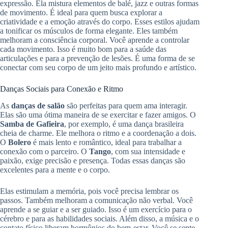
expressão. Ela mistura elementos de balé, jazz e outras formas
de movimento. É ideal para quem busca explorar a
criatividade e a emoção através do corpo. Esses estilos ajudam
a tonificar os músculos de forma elegante. Eles também
melhoram a consciência corporal. Você aprende a controlar
cada movimento. Isso é muito bom para a saúde das
articulações e para a prevenção de lesões. É uma forma de se
conectar com seu corpo de um jeito mais profundo e artístico.
Danças Sociais para Conexão e Ritmo
As
danças de salão
são perfeitas para quem ama interagir.
Elas são uma ótima maneira de se exercitar e fazer amigos. O
Samba de Gafieira
, por exemplo, é uma dança brasileira
cheia de charme. Ele melhora o ritmo e a coordenação a dois.
O
Bolero
é mais lento e romântico, ideal para trabalhar a
conexão com o parceiro. O
Tango
, com sua intensidade e
paixão, exige precisão e presença. Todas essas danças são
excelentes para a mente e o corpo.
Elas estimulam a memória, pois você precisa lembrar os
passos. Também melhoram a comunicação não verbal. Você
aprende a se guiar e a ser guiado. Isso é um exercício para o
cérebro e para as habilidades sociais. Além disso, a música e o
contato físico liberam hormônios do bem-estar. Você se sente