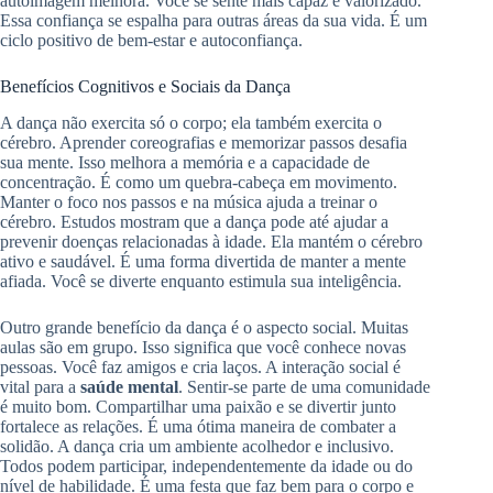
autoimagem melhora. Você se sente mais capaz e valorizado.
Essa confiança se espalha para outras áreas da sua vida. É um
ciclo positivo de bem-estar e autoconfiança.
Benefícios Cognitivos e Sociais da Dança
A dança não exercita só o corpo; ela também exercita o
cérebro. Aprender coreografias e memorizar passos desafia
sua mente. Isso melhora a memória e a capacidade de
concentração. É como um quebra-cabeça em movimento.
Manter o foco nos passos e na música ajuda a treinar o
cérebro. Estudos mostram que a dança pode até ajudar a
prevenir doenças relacionadas à idade. Ela mantém o cérebro
ativo e saudável. É uma forma divertida de manter a mente
afiada. Você se diverte enquanto estimula sua inteligência.
Outro grande benefício da dança é o aspecto social. Muitas
aulas são em grupo. Isso significa que você conhece novas
pessoas. Você faz amigos e cria laços. A interação social é
vital para a
saúde mental
. Sentir-se parte de uma comunidade
é muito bom. Compartilhar uma paixão e se divertir junto
fortalece as relações. É uma ótima maneira de combater a
solidão. A dança cria um ambiente acolhedor e inclusivo.
Todos podem participar, independentemente da idade ou do
nível de habilidade. É uma festa que faz bem para o corpo e