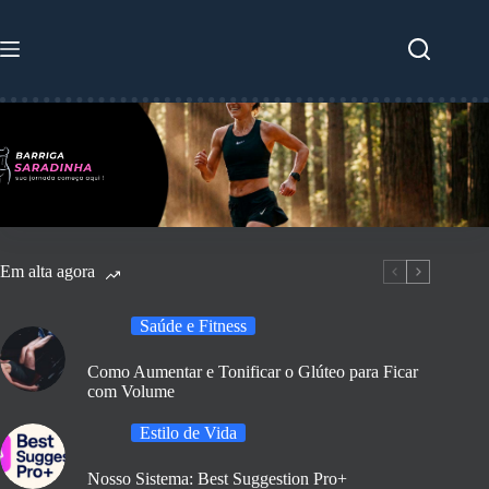
Pular
para
o
conteúdo
Em alta agora
Saúde e Fitness
Como Aumentar e Tonificar o Glúteo para Ficar
com Volume
Estilo de Vida
Nosso Sistema: Best Suggestion Pro+