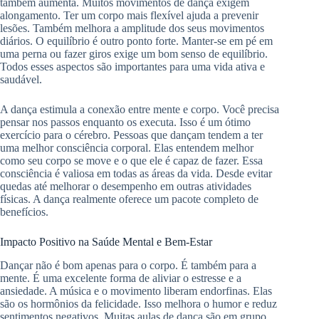
também aumenta. Muitos movimentos de dança exigem
alongamento. Ter um corpo mais flexível ajuda a prevenir
lesões. Também melhora a amplitude dos seus movimentos
diários. O equilíbrio é outro ponto forte. Manter-se em pé em
uma perna ou fazer giros exige um bom senso de equilíbrio.
Todos esses aspectos são importantes para uma vida ativa e
saudável.
A dança estimula a conexão entre mente e corpo. Você precisa
pensar nos passos enquanto os executa. Isso é um ótimo
exercício para o cérebro. Pessoas que dançam tendem a ter
uma melhor consciência corporal. Elas entendem melhor
como seu corpo se move e o que ele é capaz de fazer. Essa
consciência é valiosa em todas as áreas da vida. Desde evitar
quedas até melhorar o desempenho em outras atividades
físicas. A dança realmente oferece um pacote completo de
benefícios.
Impacto Positivo na Saúde Mental e Bem-Estar
Dançar não é bom apenas para o corpo. É também para a
mente. É uma excelente forma de aliviar o estresse e a
ansiedade. A música e o movimento liberam endorfinas. Elas
são os hormônios da felicidade. Isso melhora o humor e reduz
sentimentos negativos. Muitas aulas de dança são em grupo.