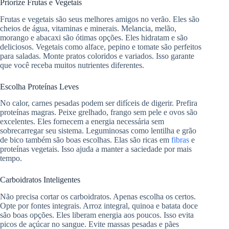
Priorize Frutas e Vegetais
Frutas e vegetais são seus melhores amigos no verão. Eles são
cheios de água, vitaminas e minerais. Melancia, melão,
morango e abacaxi são ótimas opções. Eles hidratam e são
deliciosos. Vegetais como alface, pepino e tomate são perfeitos
para saladas. Monte pratos coloridos e variados. Isso garante
que você receba muitos nutrientes diferentes.
Escolha Proteínas Leves
No calor, carnes pesadas podem ser difíceis de digerir. Prefira
proteínas magras. Peixe grelhado, frango sem pele e ovos são
excelentes. Eles fornecem a energia necessária sem
sobrecarregar seu sistema. Leguminosas como lentilha e grão
de bico também são boas escolhas. Elas são ricas em
fibras
e
proteínas vegetais. Isso ajuda a manter a saciedade por mais
tempo.
Carboidratos Inteligentes
Não precisa cortar os carboidratos. Apenas escolha os certos.
Opte por fontes integrais. Arroz integral, quinoa e batata doce
são boas opções. Eles liberam energia aos poucos. Isso evita
picos de açúcar no sangue. Evite massas pesadas e pães