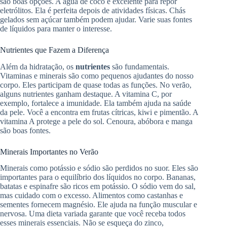
são boas opções. A água de coco é excelente para repor
eletrólitos. Ela é perfeita depois de atividades físicas. Chás
gelados sem açúcar também podem ajudar. Varie suas fontes
de líquidos para manter o interesse.
Nutrientes que Fazem a Diferença
Além da hidratação, os
nutrientes
são fundamentais.
Vitaminas e minerais são como pequenos ajudantes do nosso
corpo. Eles participam de quase todas as funções. No verão,
alguns nutrientes ganham destaque. A vitamina C, por
exemplo, fortalece a imunidade. Ela também ajuda na saúde
da pele. Você a encontra em frutas cítricas, kiwi e pimentão. A
vitamina A protege a pele do sol. Cenoura, abóbora e manga
são boas fontes.
Minerais Importantes no Verão
Minerais como potássio e sódio são perdidos no suor. Eles são
importantes para o equilíbrio dos líquidos no corpo. Bananas,
batatas e espinafre são ricos em potássio. O sódio vem do sal,
mas cuidado com o excesso. Alimentos como castanhas e
sementes fornecem magnésio. Ele ajuda na função muscular e
nervosa. Uma dieta variada garante que você receba todos
esses minerais essenciais. Não se esqueça do zinco,