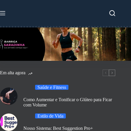
Pular
para
o
conteúdo
Em alta agora
Saúde e Fitness
Como Aumentar e Tonificar o Glúteo para Ficar
com Volume
Estilo de Vida
Nosso Sistema: Best Suggestion Pro+