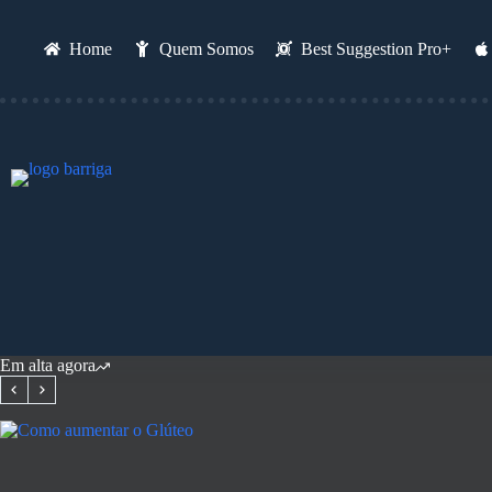
Pular
para
o
Home
Quem Somos
Best Suggestion Pro+
conteúdo
Em alta agora