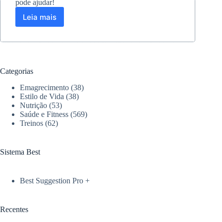
pode ajudar!
Leia mais
Como
a
compressão
pneumática
melhora
a
Categorias
recuperação
física
Emagrecimento
(38)
no
Estilo de Vida
(38)
dia
Nutrição
(53)
Saúde e Fitness
(569)
a
Treinos
(62)
dia
Sistema Best
Best Suggestion Pro +
Recentes