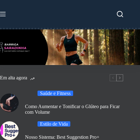
Pular
para
o
conteúdo
Em alta agora
Saúde e Fitness
Como Aumentar e Tonificar o Glúteo para Ficar
com Volume
Estilo de Vida
Nosso Sistema: Best Suggestion Pro+