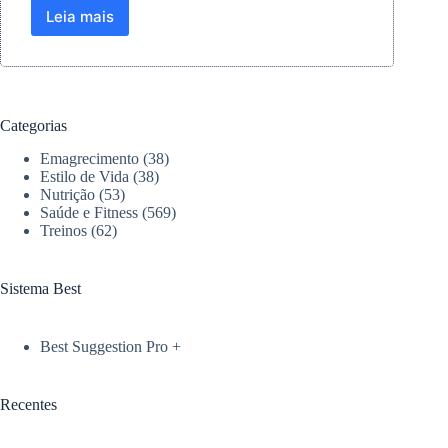
Leia mais
Exercícios
podem
reduzir
em
até
36%
Categorias
o
risco
Emagrecimento
(38)
de
Estilo de Vida
(38)
morte
Nutrição
(53)
Saúde e Fitness
(569)
por
Treinos
(62)
câncer
de
próstata
Sistema Best
Best Suggestion Pro +
Recentes