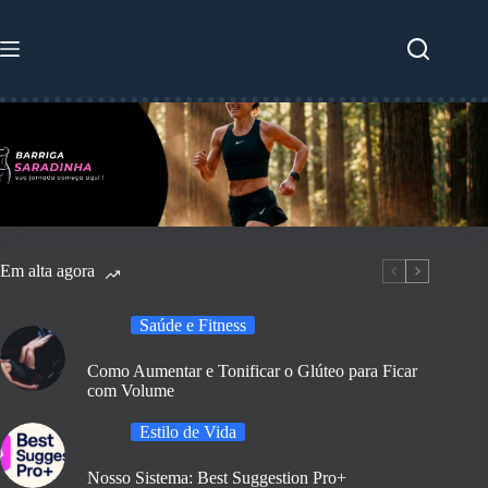
Pular
para
o
conteúdo
Em alta agora
Saúde e Fitness
Como Aumentar e Tonificar o Glúteo para Ficar
com Volume
Estilo de Vida
Nosso Sistema: Best Suggestion Pro+