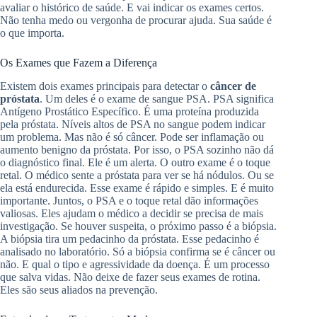
avaliar o histórico de saúde. E vai indicar os exames certos.
Não tenha medo ou vergonha de procurar ajuda. Sua saúde é
o que importa.
Os Exames que Fazem a Diferença
Existem dois exames principais para detectar o
câncer de
próstata
. Um deles é o exame de sangue PSA. PSA significa
Antígeno Prostático Específico. É uma proteína produzida
pela próstata. Níveis altos de PSA no sangue podem indicar
um problema. Mas não é só câncer. Pode ser inflamação ou
aumento benigno da próstata. Por isso, o PSA sozinho não dá
o diagnóstico final. Ele é um alerta. O outro exame é o toque
retal. O médico sente a próstata para ver se há nódulos. Ou se
ela está endurecida. Esse exame é rápido e simples. E é muito
importante. Juntos, o PSA e o toque retal dão informações
valiosas. Eles ajudam o médico a decidir se precisa de mais
investigação. Se houver suspeita, o próximo passo é a biópsia.
A biópsia tira um pedacinho da próstata. Esse pedacinho é
analisado no laboratório. Só a biópsia confirma se é câncer ou
não. E qual o tipo e agressividade da doença. É um processo
que salva vidas. Não deixe de fazer seus exames de rotina.
Eles são seus aliados na prevenção.