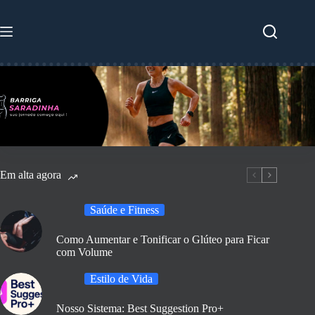
Pular
para
o
conteúdo
Em alta agora
Saúde e Fitness
Como Aumentar e Tonificar o Glúteo para Ficar
com Volume
Estilo de Vida
Nosso Sistema: Best Suggestion Pro+