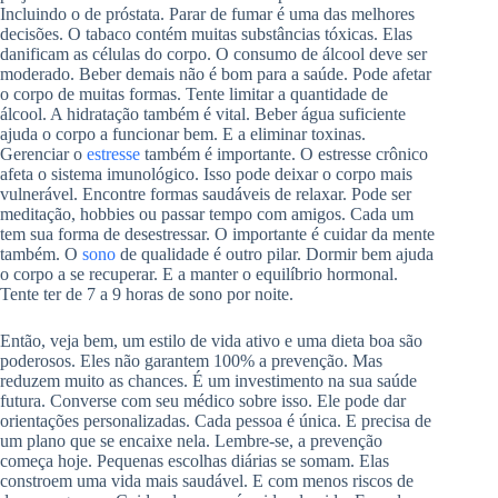
Incluindo o de próstata. Parar de fumar é uma das melhores
decisões. O tabaco contém muitas substâncias tóxicas. Elas
danificam as células do corpo. O consumo de álcool deve ser
moderado. Beber demais não é bom para a saúde. Pode afetar
o corpo de muitas formas. Tente limitar a quantidade de
álcool. A hidratação também é vital. Beber água suficiente
ajuda o corpo a funcionar bem. E a eliminar toxinas.
Gerenciar o
estresse
também é importante. O estresse crônico
afeta o sistema imunológico. Isso pode deixar o corpo mais
vulnerável. Encontre formas saudáveis de relaxar. Pode ser
meditação, hobbies ou passar tempo com amigos. Cada um
tem sua forma de desestressar. O importante é cuidar da mente
também. O
sono
de qualidade é outro pilar. Dormir bem ajuda
o corpo a se recuperar. E a manter o equilíbrio hormonal.
Tente ter de 7 a 9 horas de sono por noite.
Então, veja bem, um estilo de vida ativo e uma dieta boa são
poderosos. Eles não garantem 100% a prevenção. Mas
reduzem muito as chances. É um investimento na sua saúde
futura. Converse com seu médico sobre isso. Ele pode dar
orientações personalizadas. Cada pessoa é única. E precisa de
um plano que se encaixe nela. Lembre-se, a prevenção
começa hoje. Pequenas escolhas diárias se somam. Elas
constroem uma vida mais saudável. E com menos riscos de