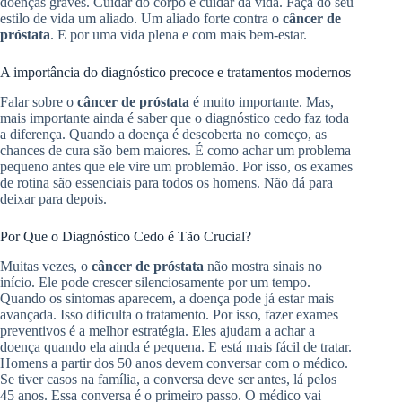
doenças graves. Cuidar do corpo é cuidar da vida. Faça do seu
estilo de vida um aliado. Um aliado forte contra o
câncer de
próstata
. E por uma vida plena e com mais bem-estar.
A importância do diagnóstico precoce e tratamentos modernos
Falar sobre o
câncer de próstata
é muito importante. Mas,
mais importante ainda é saber que o diagnóstico cedo faz toda
a diferença. Quando a doença é descoberta no começo, as
chances de cura são bem maiores. É como achar um problema
pequeno antes que ele vire um problemão. Por isso, os exames
de rotina são essenciais para todos os homens. Não dá para
deixar para depois.
Por Que o Diagnóstico Cedo é Tão Crucial?
Muitas vezes, o
câncer de próstata
não mostra sinais no
início. Ele pode crescer silenciosamente por um tempo.
Quando os sintomas aparecem, a doença pode já estar mais
avançada. Isso dificulta o tratamento. Por isso, fazer exames
preventivos é a melhor estratégia. Eles ajudam a achar a
doença quando ela ainda é pequena. E está mais fácil de tratar.
Homens a partir dos 50 anos devem conversar com o médico.
Se tiver casos na família, a conversa deve ser antes, lá pelos
45 anos. Essa conversa é o primeiro passo. O médico vai