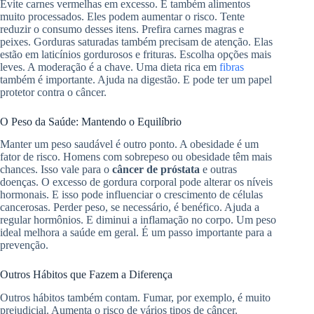
Evite carnes vermelhas em excesso. E também alimentos
muito processados. Eles podem aumentar o risco. Tente
reduzir o consumo desses itens. Prefira carnes magras e
peixes. Gorduras saturadas também precisam de atenção. Elas
estão em laticínios gordurosos e frituras. Escolha opções mais
leves. A moderação é a chave. Uma dieta rica em
fibras
também é importante. Ajuda na digestão. E pode ter um papel
protetor contra o câncer.
O Peso da Saúde: Mantendo o Equilíbrio
Manter um peso saudável é outro ponto. A obesidade é um
fator de risco. Homens com sobrepeso ou obesidade têm mais
chances. Isso vale para o
câncer de próstata
e outras
doenças. O excesso de gordura corporal pode alterar os níveis
hormonais. E isso pode influenciar o crescimento de células
cancerosas. Perder peso, se necessário, é benéfico. Ajuda a
regular hormônios. E diminui a inflamação no corpo. Um peso
ideal melhora a saúde em geral. É um passo importante para a
prevenção.
Outros Hábitos que Fazem a Diferença
Outros hábitos também contam. Fumar, por exemplo, é muito
prejudicial. Aumenta o risco de vários tipos de câncer.