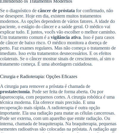
Entendendo os Tratamentos Modernos
Se o diagnóstico de
câncer de próstata
for confirmado, não
se desespere. Hoje em dia, existem muitos tratamentos
modernos. As opções dependem de vários fatores. A idade do
paciente, o estágio do câncer e a saúde geral. O médico vai
explicar tudo. E juntos, vocês vão escolher o melhor caminho.
Um tratamento comum é a
vigilância ativa
. Isso é para casos
de câncer de baixo risco. O médico monitora a doença de
perto. Faz exames regulares. Mas não começa o tratamento de
imediato. Isso evita tratamentos desnecessários. E os efeitos
colaterais. Se o câncer mostrar sinais de crescimento, aí sim o
tratamento começa. É uma abordagem cuidadosa.
Cirurgia e Radioterapia: Opções Eficazes
A cirurgia para remover a próstata é chamada de
prostatectomia
. Pode ser feita de forma aberta. Ou por
laparoscopia, com pequenos cortes. A cirurgia robótica é uma
técnica moderna. Ela oferece mais precisão. E uma
recuperação mais rápida. A radioterapia é outra opção
importante. Ela usa radiação para matar as células cancerosas.
Pode ser externa, com um aparelho que emite radiação. Ou
interna, chamada de braquiterapia. Na braquiterapia, pequenas
sementes radioativas são colocadas na próstata. A radiação age