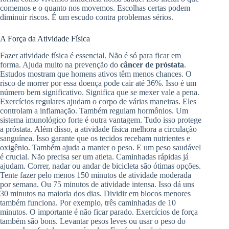
comemos e o quanto nos movemos. Escolhas certas podem
diminuir riscos. É um escudo contra problemas sérios.
A Força da Atividade Física
Fazer atividade física é essencial. Não é só para ficar em
forma. Ajuda muito na prevenção do
câncer de próstata
.
Estudos mostram que homens ativos têm menos chances. O
risco de morrer por essa doença pode cair até 36%. Isso é um
número bem significativo. Significa que se mexer vale a pena.
Exercícios regulares ajudam o corpo de várias maneiras. Eles
controlam a inflamação. Também regulam hormônios. Um
sistema imunológico forte é outra vantagem. Tudo isso protege
a próstata. Além disso, a atividade física melhora a circulação
sanguínea. Isso garante que os tecidos recebam nutrientes e
oxigênio. Também ajuda a manter o peso. E um peso saudável
é crucial. Não precisa ser um atleta. Caminhadas rápidas já
ajudam. Correr, nadar ou andar de bicicleta são ótimas opções.
Tente fazer pelo menos 150 minutos de atividade moderada
por semana. Ou 75 minutos de atividade intensa. Isso dá uns
30 minutos na maioria dos dias. Dividir em blocos menores
também funciona. Por exemplo, três caminhadas de 10
minutos. O importante é não ficar parado. Exercícios de força
também são bons. Levantar pesos leves ou usar o peso do