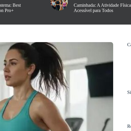
stema: Best
Caminhada: A Atividade Física
on Pro+
Acessível para Todos
C
S
R