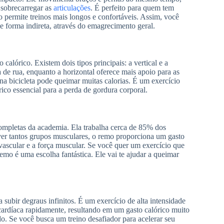
 sobrecarregar as
articulações
. É perfeito para quem tem
 permite treinos mais longos e confortáveis. Assim, você
e forma indireta, através do emagrecimento geral.
alórico. Existem dois tipos principais: a vertical e a
a de rua, enquanto a horizontal oferece mais apoio para as
 na bicicleta pode queimar muitas calorias. É um exercício
órico essencial para a perda de gordura corporal.
mpletas da academia. Ela trabalha cerca de 85% dos
lver tantos grupos musculares, o remo proporciona um gasto
ovascular e a força muscular. Se você quer um exercício que
mo é uma escolha fantástica. Ele vai te ajudar a queimar
 subir degraus infinitos. É um exercício de alta intensidade
 cardíaca rapidamente, resultando em um gasto calórico muito
. Se você busca um treino desafiador para acelerar seu