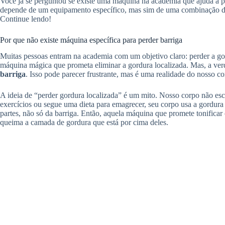
Você já se perguntou se existe uma máquina na academia que ajuda a p
depende de um equipamento específico, mas sim de uma combinação de 
Continue lendo!
Por que não existe máquina específica para perder barriga
Muitas pessoas entram na academia com um objetivo claro: perder a 
máquina mágica que prometa eliminar a gordura localizada. Mas, a ver
barriga
. Isso pode parecer frustrante, mas é uma realidade do nosso co
A ideia de “perder gordura localizada” é um mito. Nosso corpo não esc
exercícios ou segue uma dieta para emagrecer, seu corpo usa a gordura 
partes, não só da barriga. Então, aquela máquina que promete tonificar
queima a camada de gordura que está por cima deles.