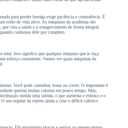
nada para perder barriga exige paciência e consistência. É
um estilo de vida ativo. As máquinas da academia são
 que visa a saúde e o emagrecimento de forma integral.
 quando cuidamos dele por completo.
co total. Isso significa que qualquer máquina que te faça
m um esforço consistente. Vamos ver quais máquinas da
l.
lorias. Você pode caminhar, trotar ou correr. O importante é
tensidade queima muitas calorias em pouco tempo. Mas,
inclinação simula uma subida, o que aumenta o esforço e o
uso regular da esteira ajuda a criar o déficit calórico
 impacto. Ele movimenta braços e pernas ao mesmo tempo,