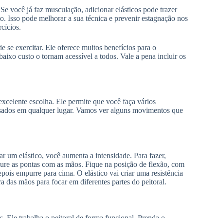
e você já faz musculação, adicionar elásticos pode trazer
o. Isso pode melhorar a sua técnica e prevenir estagnação nos
cícios.
e se exercitar. Ele oferece muitos benefícios para o
baixo custo o tornam acessível a todos. Vale a pena incluir os
xcelente escolha. Ele permite que você faça vários
r usados em qualquer lugar. Vamos ver alguns movimentos que
ar um elástico, você aumenta a intensidade. Para fazer,
egure as pontas com as mãos. Fique na posição de flexão, com
pois empurre para cima. O elástico vai criar uma resistência
a das mãos para focar em diferentes partes do peitoral.
. Ele trabalha o peitoral de forma funcional. Prenda o