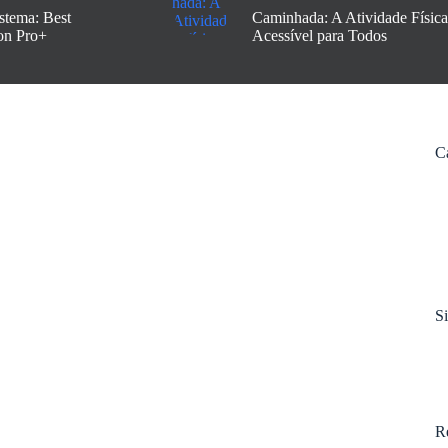
stema: Best
Caminhada: A Atividade Física
on Pro+
Acessível para Todos
C
S
R