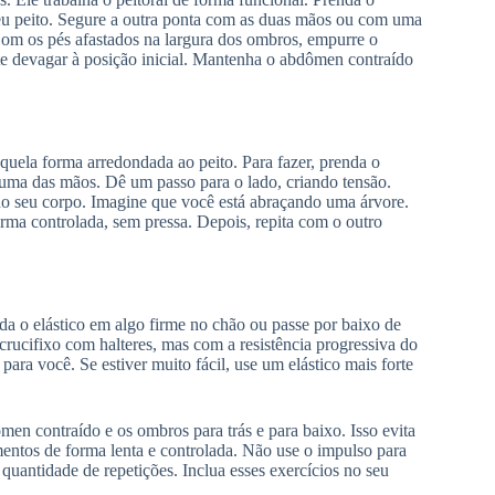
eu peito. Segure a outra ponta com as duas mãos ou com uma
 Com os pés afastados na largura dos ombros, empurre o
Volte devagar à posição inicial. Mantenha o abdômen contraído
 aquela forma arredondada ao peito. Para fazer, prenda o
 uma das mãos. Dê um passo para o lado, criando tensão.
do seu corpo. Imagine que você está abraçando uma árvore.
rma controlada, sem pressa. Depois, repita com o outro
da o elástico em algo firme no chão ou passe por baixo de
crucifixo com halteres, mas com a resistência progressiva do
para você. Se estiver muito fácil, use um elástico mais forte
men contraído e os ombros para trás e para baixo. Isso evita
mentos de forma lenta e controlada. Não use o impulso para
uantidade de repetições. Inclua esses exercícios no seu