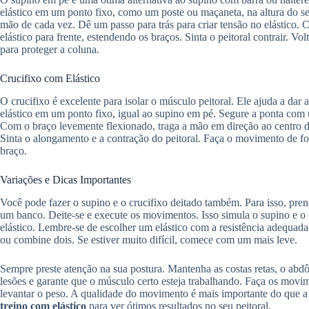
elástico em um ponto fixo, como um poste ou maçaneta, na altura do s
mão de cada vez. Dê um passo para trás para criar tensão no elástico.
elástico para frente, estendendo os braços. Sinta o peitoral contrair. 
para proteger a coluna.
Crucifixo com Elástico
O crucifixo é excelente para isolar o músculo peitoral. Ele ajuda a dar
elástico em um ponto fixo, igual ao supino em pé. Segure a ponta com
Com o braço levemente flexionado, traga a mão em direção ao centro 
Sinta o alongamento e a contração do peitoral. Faça o movimento de fo
braço.
Variações e Dicas Importantes
Você pode fazer o supino e o crucifixo deitado também. Para isso, pren
um banco. Deite-se e execute os movimentos. Isso simula o supino e o 
elástico. Lembre-se de escolher um elástico com a resistência adequada 
ou combine dois. Se estiver muito difícil, comece com um mais leve.
Sempre preste atenção na sua postura. Mantenha as costas retas, o abdô
lesões e garante que o músculo certo esteja trabalhando. Faça os movi
levantar o peso. A qualidade do movimento é mais importante do que a q
treino com elástico
para ver ótimos resultados no seu peitoral.