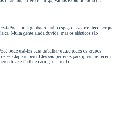
os tradicionais? Neste artigo, vamos explorar como usar
esistência, tem ganhado muito espaço. Isso acontece porque
sica. Muita gente ainda duvida, mas os elásticos são
Você pode usá-los para trabalhar quase todos os grupos
icos se adaptam bem. Eles são perfeitos para quem treina em
nto leve e fácil de carregar na mala.