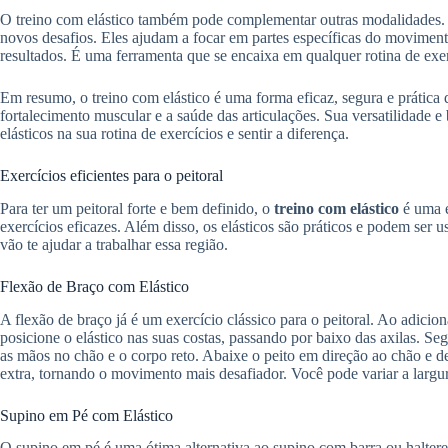
O treino com elástico também pode complementar outras modalidades. S
novos desafios. Eles ajudam a focar em partes específicas do moviment
resultados. É uma ferramenta que se encaixa em qualquer rotina de exer
Em resumo, o treino com elástico é uma forma eficaz, segura e prática d
fortalecimento muscular e a saúde das articulações. Sua versatilidade e 
elásticos na sua rotina de exercícios e sentir a diferença.
Exercícios eficientes para o peitoral
Para ter um peitoral forte e bem definido, o
treino com elástico
é uma e
exercícios eficazes. Além disso, os elásticos são práticos e podem se
vão te ajudar a trabalhar essa região.
Flexão de Braço com Elástico
A flexão de braço já é um exercício clássico para o peitoral. Ao adicion
posicione o elástico nas suas costas, passando por baixo das axilas. S
as mãos no chão e o corpo reto. Abaixe o peito em direção ao chão e de
extra, tornando o movimento mais desafiador. Você pode variar a largur
Supino em Pé com Elástico
O supino em pé é uma ótima alternativa ao supino com barra ou halteres