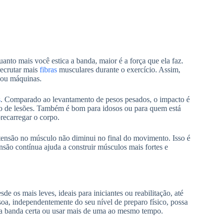
uanto mais você estica a banda, maior é a força que ela faz.
recrutar mais
fibras
musculares durante o exercício. Assim,
 ou máquinas.
s
. Comparado ao levantamento de pesos pesados, o impacto é
do de lesões. Também é bom para idosos ou para quem está
recarregar o corpo.
 tensão no músculo não diminui no final do movimento. Isso é
são contínua ajuda a construir músculos mais fortes e
de os mais leves, ideais para iniciantes ou reabilitação, até
soa, independentemente do seu nível de preparo físico, possa
her a banda certa ou usar mais de uma ao mesmo tempo.