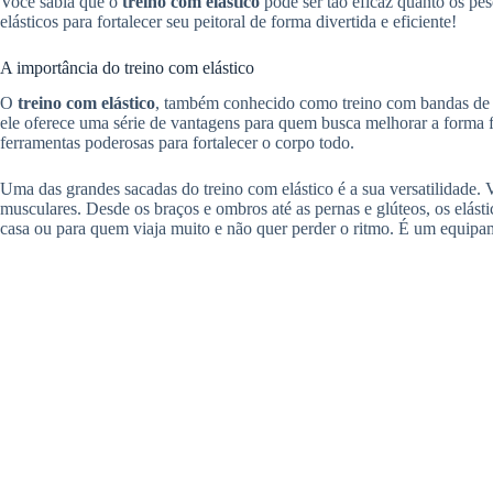
Você sabia que o
treino com elástico
pode ser tão eficaz quanto os pes
elásticos para fortalecer seu peitoral de forma divertida e eficiente!
A importância do treino com elástico
O
treino com elástico
, também conhecido como treino com bandas de r
ele oferece uma série de vantagens para quem busca melhorar a forma fí
ferramentas poderosas para fortalecer o corpo todo.
Uma das grandes sacadas do treino com elástico é a sua versatilidade. 
musculares. Desde os braços e ombros até as pernas e glúteos, os elást
casa ou para quem viaja muito e não quer perder o ritmo. É um equipame