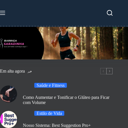
Pular
para
o
conteúdo
Em alta agora
Saúde e Fitness
Como Aumentar e Tonificar o Glúteo para Ficar
com Volume
Estilo de Vida
Nosso Sistema: Best Suggestion Pro+