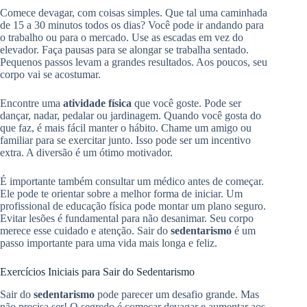
Comece devagar, com coisas simples. Que tal uma caminhada
de 15 a 30 minutos todos os dias? Você pode ir andando para
o trabalho ou para o mercado. Use as escadas em vez do
elevador. Faça pausas para se alongar se trabalha sentado.
Pequenos passos levam a grandes resultados. Aos poucos, seu
corpo vai se acostumar.
Encontre uma
atividade física
que você goste. Pode ser
dançar, nadar, pedalar ou jardinagem. Quando você gosta do
que faz, é mais fácil manter o hábito. Chame um amigo ou
familiar para se exercitar junto. Isso pode ser um incentivo
extra. A diversão é um ótimo motivador.
É importante também consultar um médico antes de começar.
Ele pode te orientar sobre a melhor forma de iniciar. Um
profissional de educação física pode montar um plano seguro.
Evitar lesões é fundamental para não desanimar. Seu corpo
merece esse cuidado e atenção. Sair do
sedentarismo
é um
passo importante para uma vida mais longa e feliz.
Exercícios Iniciais para Sair do Sedentarismo
Sair do
sedentarismo
pode parecer um desafio grande. Mas
não precisa ser! O segredo é começar devagar e aumentar aos