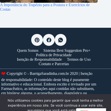
A Importância do Trapézio para a Postura e Exercícios de
Costas
Quem Somos
Sistema Best Suggestion Pro+
Política de Privacidade
Isenção de Responsabilidade
Termos de Uso
Contato e Parcerias
Copyright © - BarrigaSaradinha.com.br 2020 | Isenção
❤️
de responsabilidade: O conteúdo deste blog é puramente
informativo e educacional. Embora escrito e revisado por um
Farmacêutico, as informações aqui contidas não substituem,
em hipótese alguma, o aconselhamento, diagnóstico ou
tratamento médico profissional. Nunca ignore um conselho
Nós utilizamos cookies para garantir que você tenha a melhor
médico ou adie a busca por um, devido a algo que tenha lido
experiência em nosso site. Se você continua a usar este site,
neste site. Para prescrições e tratamentos específicos,
assumimos que você está satisfeito.
consulte sempre um profissional de saúde habilitado.
Saiba