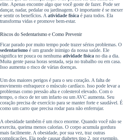
elite. Apenas encontre algo que você goste de fazer. Pode ser
dançar, nadar, pedalar ou jardinagem. O importante é se mexer
e sentir os benefícios. A
atividade física
é para todos. Ela
transforma vidas e promove bem-estar.
Riscos do Sedentarismo e Como Prevenir
Ficar parado por muito tempo pode trazer sérios problemas. O
sedentarismo
é um grande inimigo da nossa saúde. Ele
significa ter pouca ou nenhuma
atividade física
no dia a dia.
Muita gente passa horas sentada, seja no trabalho ou em casa.
Isso aumenta o risco de várias doenças.
Um dos maiores perigos é para o seu coração. A falta de
movimento enfraquece o músculo cardíaco. Isso pode levar a
problemas como pressão alta e colesterol elevado. Com o
tempo, o risco de ter um infarto ou um AVC aumenta. Seu
coração precisa de exercício para se manter forte e saudável. É
como um carro que precisa rodar para não enferrujar.
A obesidade também é um risco enorme. Quando você não se
exercita, queima menos calorias. O corpo acumula gordura
mais facilmente. A obesidade, por sua vez, traz outras
complicações. Ela pode causar diabetes tipo 2, por exemplo.