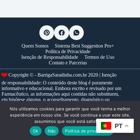
Quem Somos
Sistema Best Suggestion Pro+
Política de Privacidade
Isenção de Responsabilidade
Termos de Uso
Contato e Parcerias
❤️
Copyright © - BarrigaSaradinha.com.br 2020 | Isenção
de responsabilidade: O conteúdo deste blog é puramente
informativo e educacional. Embora escrito e revisado por um
Farmacêutico, as informações aqui contidas não substituem,
em hipótese alguma, o aconselhamento, diagnóstico ou
tratamento médico profissional. Nunca ignore um conselho
Nós utilizamos cookies para garantir que você tenha a melhor
médico ou adie a busca por um, devido a algo que tenha lido
experiência em nosso site. Se você continua a usar este site,
neste site. Para prescrições e tratamentos específicos,
assumimos que você está satisfeito.
consulte sempre um profissional de saúde habilitado.
Saiba
PT
mais...
Ok
Não
Política de privacidade