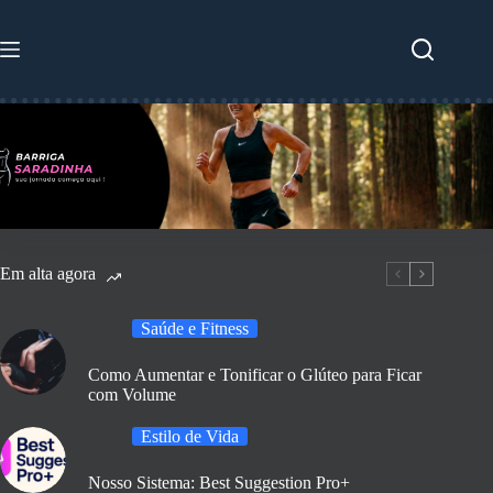
Pular
para
o
conteúdo
Em alta agora
Saúde e Fitness
Como Aumentar e Tonificar o Glúteo para Ficar
com Volume
Estilo de Vida
Nosso Sistema: Best Suggestion Pro+