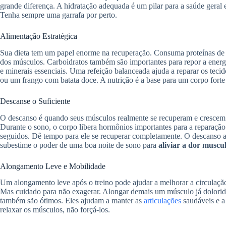
grande diferença. A hidratação adequada é um pilar para a saúde geral 
Tenha sempre uma garrafa por perto.
Alimentação Estratégica
Sua dieta tem um papel enorme na recuperação. Consuma proteínas de b
dos músculos. Carboidratos também são importantes para repor a energia
e minerais essenciais. Uma refeição balanceada ajuda a reparar os te
ou um frango com batata doce. A nutrição é a base para um corpo forte
Descanse o Suficiente
O descanso é quando seus músculos realmente se recuperam e crescem
Durante o sono, o corpo libera hormônios importantes para a reparaçã
seguidos. Dê tempo para ele se recuperar completamente. O descanso
subestime o poder de uma boa noite de sono para
aliviar a dor muscu
Alongamento Leve e Mobilidade
Um alongamento leve após o treino pode ajudar a melhorar a circulação
Mas cuidado para não exagerar. Alongar demais um músculo já dolorid
também são ótimos. Eles ajudam a manter as
articulações
saudáveis e a 
relaxar os músculos, não forçá-los.