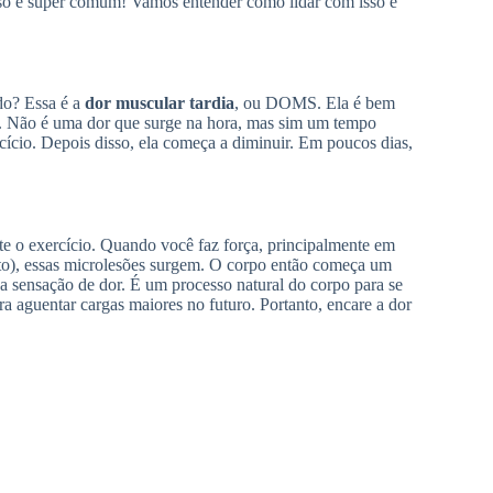
sso é super comum! Vamos entender como lidar com isso e
do? Essa é a
dor muscular tardia
, ou DOMS. Ela é bem
. Não é uma dor que surge na hora, mas sim um tempo
rcício. Depois disso, ela começa a diminuir. Em poucos dias,
e o exercício. Quando você faz força, principalmente em
), essas microlesões surgem. O corpo então começa um
 a sensação de dor. É um processo natural do corpo para se
ara aguentar cargas maiores no futuro. Portanto, encare a dor