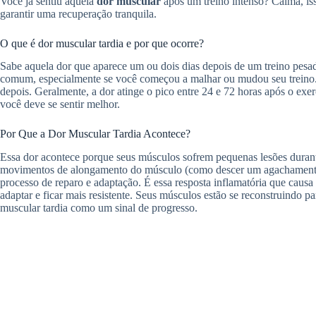
Você já sentiu aquela
dor muscular
após um treino intenso? Calma, i
garantir uma recuperação tranquila.
O que é dor muscular tardia e por que ocorre?
Sabe aquela dor que aparece um ou dois dias depois de um treino pesa
comum, especialmente se você começou a malhar ou mudou seu treino
depois. Geralmente, a dor atinge o pico entre 24 e 72 horas após o exe
você deve se sentir melhor.
Por Que a Dor Muscular Tardia Acontece?
Essa dor acontece porque seus músculos sofrem pequenas lesões durant
movimentos de alongamento do músculo (como descer um agachamento
processo de reparo e adaptação. É essa resposta inflamatória que causa
adaptar e ficar mais resistente. Seus músculos estão se reconstruindo p
muscular tardia como um sinal de progresso.