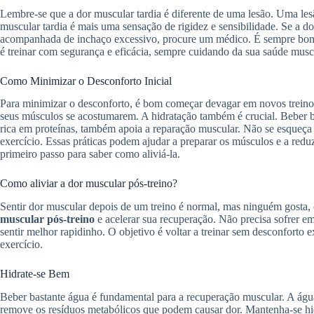
Lembre-se que a dor muscular tardia é diferente de uma lesão. Uma le
muscular tardia é mais uma sensação de rigidez e sensibilidade. Se a dor 
acompanhada de inchaço excessivo, procure um médico. É sempre bom t
é treinar com segurança e eficácia, sempre cuidando da sua saúde musc
Como Minimizar o Desconforto Inicial
Para minimizar o desconforto, é bom começar devagar em novos treino
seus músculos se acostumarem. A hidratação também é crucial. Beber 
rica em proteínas, também apoia a reparação muscular. Não se esqueç
exercício. Essas práticas podem ajudar a preparar os músculos e a reduz
primeiro passo para saber como aliviá-la.
Como aliviar a dor muscular pós-treino?
Sentir dor muscular depois de um treino é normal, mas ninguém gosta, 
muscular pós-treino
e acelerar sua recuperação. Não precisa sofrer em
sentir melhor rapidinho. O objetivo é voltar a treinar sem desconforto 
exercício.
Hidrate-se Bem
Beber bastante água é fundamental para a recuperação muscular. A águ
remove os resíduos metabólicos que podem causar dor. Mantenha-se hidr