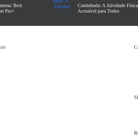
stema: Best
Caminhada: A Atividade Física
on Pro+
Acessível para Todos
C
S
R