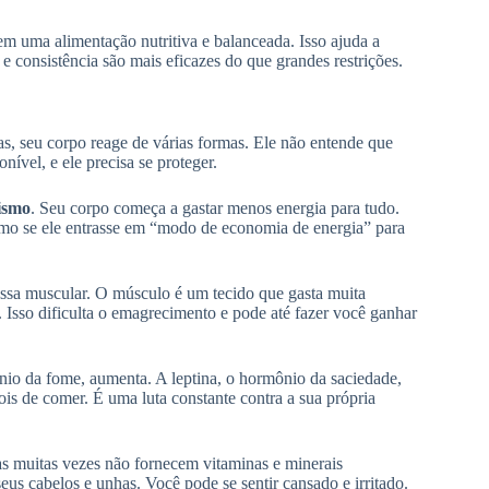
 em uma alimentação nutritiva e balanceada. Isso ajuda a
consistência são mais eficazes do que grandes restrições.
ias, seu corpo reage de várias formas. Ele não entende que
ível, e ele precisa se proteger.
ismo
. Seu corpo começa a gastar menos energia para tudo.
omo se ele entrasse em “modo de economia de energia” para
assa muscular. O músculo é um tecido que gasta muita
 Isso dificulta o emagrecimento e pode até fazer você ganhar
io da fome, aumenta. A leptina, o hormônio da saciedade,
is de comer. É uma luta constante contra a sua própria
vas muitas vezes não fornecem vitaminas e minerais
seus cabelos e unhas. Você pode se sentir cansado e irritado.