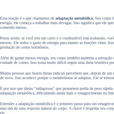
Essa reação é o que chamamos de
adaptação metabólica
. Seu corpo é
energia, ele começa a trabalhar mais devagar. Isso significa que ele q
comendo menos.
Pense assim: se você tem um carro e o combustível está acabando, você
mesmo. Ele reduz o gasto de energia para manter as funções vitais. Iss
produção de certos hormônios.
Além de gastar menos energia, seu corpo também aumenta a sensação d
vontade de comer. Isso torna muito difícil seguir uma dieta restritiva p
Muitas pessoas que fazem dietas radicais percebem que, depois de um t
de novo. Isso acontece porque o metabolismo se adaptou. Ele se tornou
É por isso que dietas “milagrosas” que prometem perda de peso rápid
adaptação metabólica, dificultando ainda mais o emagrecimento no futur
Entender a adaptação metabólica é o primeiro passo para um emagrecim
mas sim de uma resposta natural do corpo. A chave é respeitar seu corp
ele.