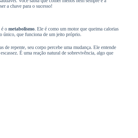
saudável. Você sabia que comer menos nem sempre é a
er a chave para o sucesso!
o é o
metabolismo
. Ele é como um motor que queima calorias
o único, que funciona de um jeito próprio.
ias de repente, seu corpo percebe uma mudança. Ele entende
scassez. É uma reação natural de sobrevivência, algo que