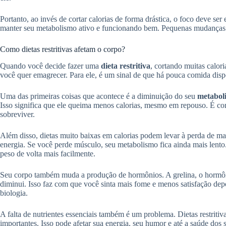
Portanto, ao invés de cortar calorias de forma drástica, o foco deve ser
manter seu metabolismo ativo e funcionando bem. Pequenas mudanças e 
Como dietas restritivas afetam o corpo?
Quando você decide fazer uma
dieta restritiva
, cortando muitas calor
você quer emagrecer. Para ele, é um sinal de que há pouca comida dispon
Uma das primeiras coisas que acontece é a diminuição do seu
metabol
Isso significa que ele queima menos calorias, mesmo em repouso. É c
sobreviver.
Além disso, dietas muito baixas em calorias podem levar à perda de m
energia. Se você perde músculo, seu metabolismo fica ainda mais lento.
peso de volta mais facilmente.
Seu corpo também muda a produção de hormônios. A grelina, o hormôn
diminui. Isso faz com que você sinta mais fome e menos satisfação depo
biologia.
A falta de nutrientes essenciais também é um problema. Dietas restriti
importantes. Isso pode afetar sua energia, seu humor e até a saúde dos 