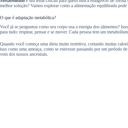
Metabolismo
é um tema crucial para quem busca emagrecer de forma 
melhor solução? Vamos explorar como a alimentação equilibrada pode s
O que é adaptação metabólica?
Você já se perguntou como seu corpo usa a energia dos alimentos? Iss
para tudo: respirar, pensar e se mover. Cada pessoa tem um metabolism
Quando você começa uma dieta muito restritiva, cortando muitas calor
isso como uma ameaça, como se estivesse passando por um período de e
vem dos nossos ancestrais.