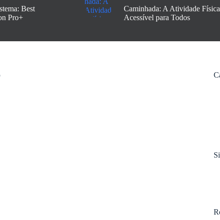
stema: Best
Caminhada: A Atividade Física
on Pro+
Acessível para Todos
C
S
R