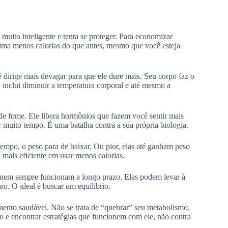
 muito inteligente e tenta se proteger. Para economizar
ueima menos calorias do que antes, mesmo que você esteja
 dirige mais devagar para que ele dure mais. Seu corpo faz o
o inclui diminuir a temperatura corporal e até mesmo a
e fome. Ele libera hormônios que fazem você sentir mais
or muito tempo. É uma batalha contra a sua própria biologia.
empo, o peso para de baixar. Ou pior, elas até ganham peso
 mais eficiente em usar menos calorias.
a nem sempre funcionam a longo prazo. Elas podem levar à
o. O ideal é buscar um equilíbrio.
ento saudável. Não se trata de “quebrar” seu metabolismo,
o e encontrar estratégias que funcionem com ele, não contra