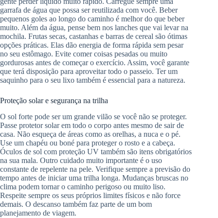
gente perder líquido muito rápido. Carregue sempre uma
garrafa de água que possa ser reutilizada com você. Beber
pequenos goles ao longo do caminho é melhor do que beber
muito. Além da água, pense bem nos lanches que vai levar na
mochila. Frutas secas, castanhas e barras de cereal são ótimas
opções práticas. Elas dão energia de forma rápida sem pesar
no seu estômago. Evite comer coisas pesadas ou muito
gordurosas antes de começar o exercício. Assim, você garante
que terá disposição para aproveitar todo o passeio. Ter um
saquinho para o seu lixo também é essencial para a natureza.
Proteção solar e segurança na trilha
O sol forte pode ser um grande vilão se você não se proteger.
Passe protetor solar em todo o corpo antes mesmo de sair de
casa. Não esqueça de áreas como as orelhas, a nuca e o pé.
Use um chapéu ou boné para proteger o rosto e a cabeça.
Óculos de sol com proteção UV também são itens obrigatórios
na sua mala. Outro cuidado muito importante é o uso
constante de repelente na pele. Verifique sempre a previsão do
tempo antes de iniciar uma trilha longa. Mudanças bruscas no
clima podem tornar o caminho perigoso ou muito liso.
Respeite sempre os seus próprios limites físicos e não force
demais. O descanso também faz parte de um bom
planejamento de viagem.