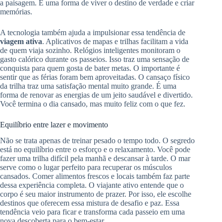
a paisagem. É uma forma de viver o destino de verdade e criar
memórias.
A tecnologia também ajuda a impulsionar essa tendência de
viagem ativa
. Aplicativos de mapas e trilhas facilitam a vida
de quem viaja sozinho. Relógios inteligentes monitoram o
gasto calórico durante os passeios. Isso traz uma sensação de
conquista para quem gosta de bater metas. O importante é
sentir que as férias foram bem aproveitadas. O cansaço físico
da trilha traz uma satisfação mental muito grande. É uma
forma de renovar as energias de um jeito saudável e divertido.
Você termina o dia cansado, mas muito feliz com o que fez.
Equilíbrio entre lazer e movimento
Não se trata apenas de treinar pesado o tempo todo. O segredo
está no equilíbrio entre o esforço e o relaxamento. Você pode
fazer uma trilha difícil pela manhã e descansar à tarde. O mar
serve como o lugar perfeito para recuperar os músculos
cansados. Comer alimentos frescos e locais também faz parte
dessa experiência completa. O viajante ativo entende que o
corpo é seu maior instrumento de prazer. Por isso, ele escolhe
destinos que oferecem essa mistura de desafio e paz. Essa
tendência veio para ficar e transforma cada passeio em uma
nova descoberta para o bem-estar.