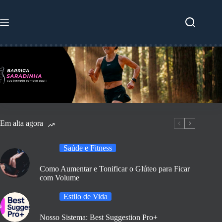
Pular
para
o
conteúdo
Em alta agora
Saúde e Fitness
Como Aumentar e Tonificar o Glúteo para Ficar
com Volume
Estilo de Vida
Nosso Sistema: Best Suggestion Pro+