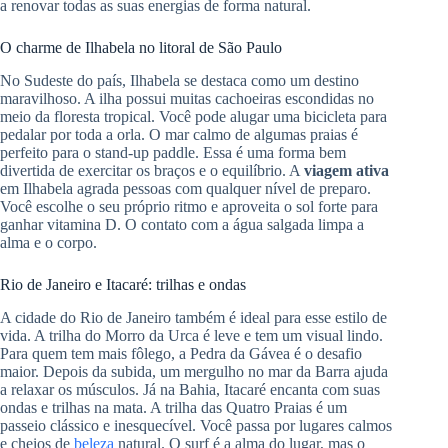
a renovar todas as suas energias de forma natural.
O charme de Ilhabela no litoral de São Paulo
No Sudeste do país, Ilhabela se destaca como um destino
maravilhoso. A ilha possui muitas cachoeiras escondidas no
meio da floresta tropical. Você pode alugar uma bicicleta para
pedalar por toda a orla. O mar calmo de algumas praias é
perfeito para o stand-up paddle. Essa é uma forma bem
divertida de exercitar os braços e o equilíbrio. A
viagem ativa
em Ilhabela agrada pessoas com qualquer nível de preparo.
Você escolhe o seu próprio ritmo e aproveita o sol forte para
ganhar vitamina D. O contato com a água salgada limpa a
alma e o corpo.
Rio de Janeiro e Itacaré: trilhas e ondas
A cidade do Rio de Janeiro também é ideal para esse estilo de
vida. A trilha do Morro da Urca é leve e tem um visual lindo.
Para quem tem mais fôlego, a Pedra da Gávea é o desafio
maior. Depois da subida, um mergulho no mar da Barra ajuda
a relaxar os músculos. Já na Bahia, Itacaré encanta com suas
ondas e trilhas na mata. A trilha das Quatro Praias é um
passeio clássico e inesquecível. Você passa por lugares calmos
e cheios de
beleza
natural. O surf é a alma do lugar, mas o