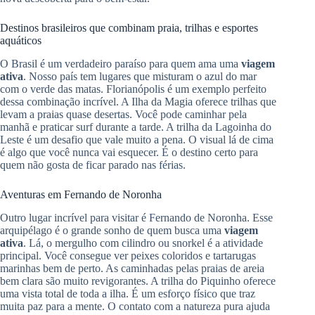
Destinos brasileiros que combinam praia, trilhas e esportes
aquáticos
O Brasil é um verdadeiro paraíso para quem ama uma
viagem
ativa
. Nosso país tem lugares que misturam o azul do mar
com o verde das matas. Florianópolis é um exemplo perfeito
dessa combinação incrível. A Ilha da Magia oferece trilhas que
levam a praias quase desertas. Você pode caminhar pela
manhã e praticar surf durante a tarde. A trilha da Lagoinha do
Leste é um desafio que vale muito a pena. O visual lá de cima
é algo que você nunca vai esquecer. É o destino certo para
quem não gosta de ficar parado nas férias.
Aventuras em Fernando de Noronha
Outro lugar incrível para visitar é Fernando de Noronha. Esse
arquipélago é o grande sonho de quem busca uma
viagem
ativa
. Lá, o mergulho com cilindro ou snorkel é a atividade
principal. Você consegue ver peixes coloridos e tartarugas
marinhas bem de perto. As caminhadas pelas praias de areia
bem clara são muito revigorantes. A trilha do Piquinho oferece
uma vista total de toda a ilha. É um esforço físico que traz
muita paz para a mente. O contato com a natureza pura ajuda