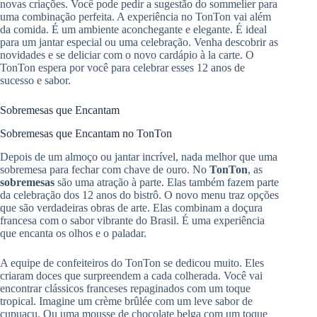
novas criações. Você pode pedir a sugestão do sommelier para
uma combinação perfeita. A experiência no TonTon vai além
da comida. É um ambiente aconchegante e elegante. É ideal
para um jantar especial ou uma celebração. Venha descobrir as
novidades e se deliciar com o novo cardápio à la carte. O
TonTon espera por você para celebrar esses 12 anos de
sucesso e sabor.
Sobremesas que Encantam
Sobremesas que Encantam no TonTon
Depois de um almoço ou jantar incrível, nada melhor que uma
sobremesa para fechar com chave de ouro. No
TonTon
, as
sobremesas
são uma atração à parte. Elas também fazem parte
da celebração dos 12 anos do bistrô. O novo menu traz opções
que são verdadeiras obras de arte. Elas combinam a doçura
francesa com o sabor vibrante do Brasil. É uma experiência
que encanta os olhos e o paladar.
A equipe de confeiteiros do TonTon se dedicou muito. Eles
criaram doces que surpreendem a cada colherada. Você vai
encontrar clássicos franceses repaginados com um toque
tropical. Imagine um crème brûlée com um leve sabor de
cupuaçu. Ou uma mousse de chocolate belga com um toque