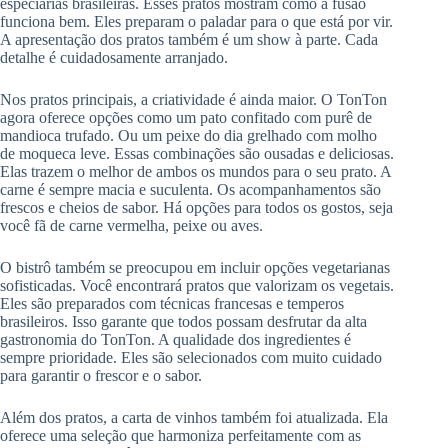
especiarias brasileiras. Esses pratos mostram como a fusão
funciona bem. Eles preparam o paladar para o que está por vir.
A apresentação dos pratos também é um show à parte. Cada
detalhe é cuidadosamente arranjado.
Nos pratos principais, a criatividade é ainda maior. O TonTon
agora oferece opções como um pato confitado com purê de
mandioca trufado. Ou um peixe do dia grelhado com molho
de moqueca leve. Essas combinações são ousadas e deliciosas.
Elas trazem o melhor de ambos os mundos para o seu prato. A
carne é sempre macia e suculenta. Os acompanhamentos são
frescos e cheios de sabor. Há opções para todos os gostos, seja
você fã de carne vermelha, peixe ou aves.
O bistrô também se preocupou em incluir opções vegetarianas
sofisticadas. Você encontrará pratos que valorizam os vegetais.
Eles são preparados com técnicas francesas e temperos
brasileiros. Isso garante que todos possam desfrutar da alta
gastronomia do TonTon. A qualidade dos ingredientes é
sempre prioridade. Eles são selecionados com muito cuidado
para garantir o frescor e o sabor.
Além dos pratos, a carta de vinhos também foi atualizada. Ela
oferece uma seleção que harmoniza perfeitamente com as