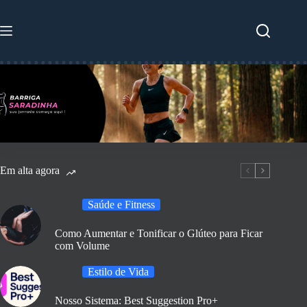
Pular
para
o
conteúdo
Em alta agora
Saúde e Fitness
Como Aumentar e Tonificar o Glúteo para Ficar
com Volume
Estilo de Vida
Nosso Sistema: Best Suggestion Pro+