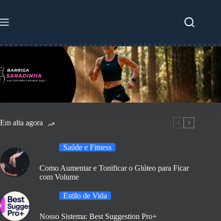
Pular
para
o
conteúdo
Em alta agora
Saúde e Fitness
Como Aumentar e Tonificar o Glúteo para Ficar
com Volume
Estilo de Vida
Nosso Sistema: Best Suggestion Pro+