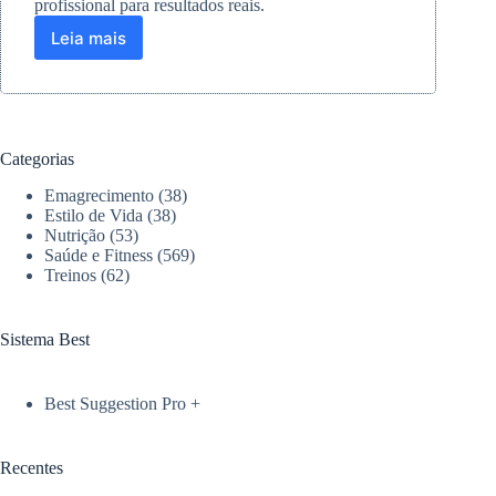
profissional para resultados reais.
Leia mais
ZiYou
apresenta
Bike
Spinning
250
PRO
Categorias
com
tecnologia
Emagrecimento
(38)
inovadora
Estilo de Vida
(38)
Nutrição
(53)
Saúde e Fitness
(569)
Treinos
(62)
Sistema Best
Best Suggestion Pro +
Recentes