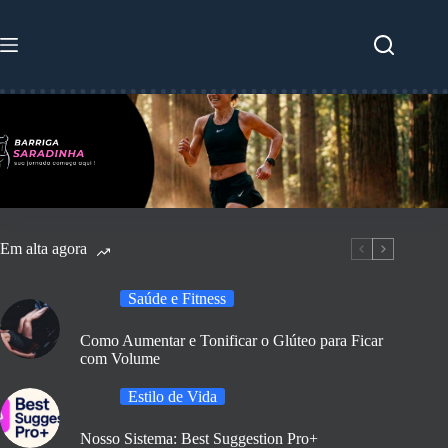
Pular
para
o
conteúdo
Em alta agora
Saúde e Fitness
Como Aumentar e Tonificar o Glúteo para Ficar
com Volume
Estilo de Vida
Nosso Sistema: Best Suggestion Pro+