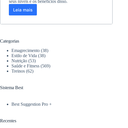
seus níveis e os benefícios disso.
Leia mais
Como
a
musculação
afeta
os
níveis
Categorias
de
testosterona
Emagrecimento
(38)
no
Estilo de Vida
(38)
corpo
Nutrição
(53)
Saúde e Fitness
(569)
Treinos
(62)
Sistema Best
Best Suggestion Pro +
Recentes