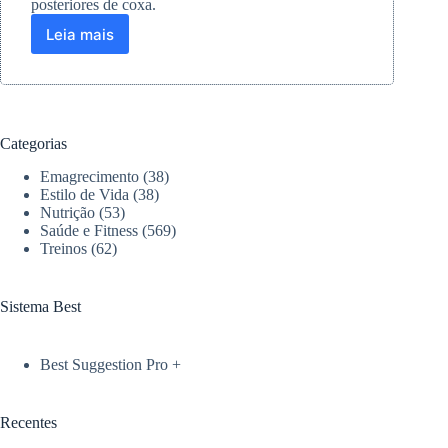
posteriores de coxa.
Leia mais
Erros
Comuns
no
Stiff:
Como
Corrigir
Categorias
e
Potencializar
Emagrecimento
(38)
Resultados
Estilo de Vida
(38)
Nutrição
(53)
Saúde e Fitness
(569)
Treinos
(62)
Sistema Best
Best Suggestion Pro +
Recentes