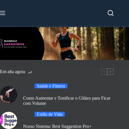
Pular
para
o
conteúdo
Em alta agora
Saúde e Fitness
Como Aumentar e Tonificar o Glúteo para Ficar
com Volume
Estilo de Vida
Nosso Sistema: Best Suggestion Pro+