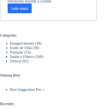
hidratando durante a corrida.
Leia mais
Óleo
de
coco
extravirgem:
aliado
natural
Categorias
para
corredores
Emagrecimento
(38)
na
Estilo de Vida
(38)
hidratação
Nutrição
(53)
Saúde e Fitness
(569)
e
Treinos
(62)
proteção
da
pele
Sistema Best
Best Suggestion Pro +
Recentes