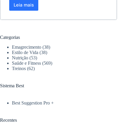
Leia mais
Super
Bowl
Run
2026:
A
corrida
Categorias
oficial
do
Emagrecimento
(38)
futebol
Estilo de Vida
(38)
americano
Nutrição
(53)
Saúde e Fitness
(569)
em
Treinos
(62)
São
Paulo
Sistema Best
Best Suggestion Pro +
Recentes