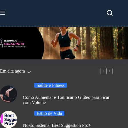
Pular
para
o
conteúdo
Em alta agora
Saúde e Fitness
Como Aumentar e Tonificar o Glúteo para Ficar
com Volume
Estilo de Vida
Nosso Sistema: Best Suggestion Pro+