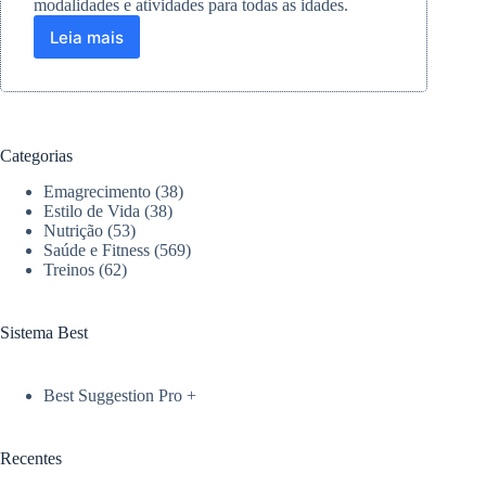
modalidades e atividades para todas as idades.
Leia mais
6ª
edição
do
Mountain
Festival
em
Categorias
São
Bento
Emagrecimento
(38)
do
Estilo de Vida
(38)
Sapucaí:
Nutrição
(53)
Saúde e Fitness
(569)
Aventura
Treinos
(62)
e
Cultura
Sistema Best
Best Suggestion Pro +
Recentes