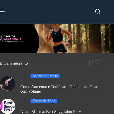
Pular
para
o
conteúdo
Em alta agora
Saúde e Fitness
Como Aumentar e Tonificar o Glúteo para Ficar
com Volume
Estilo de Vida
Nosso Sistema: Best Suggestion Pro+