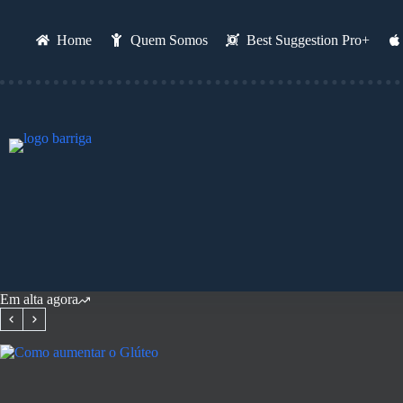
Pular
para
o
Home
Quem Somos
Best Suggestion Pro+
conteúdo
Em alta agora