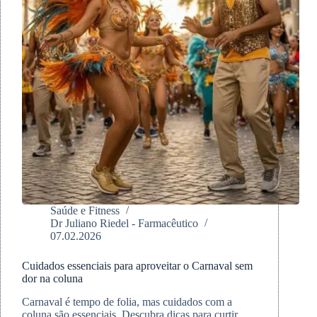
Hipertrofia
Saúde e Fitness
Dr Juliano Riedel - Farmacêutico
07.02.2026
Cuidados essenciais para aproveitar o Carnaval sem
dor na coluna
Carnaval é tempo de folia, mas cuidados com a
coluna são essenciais. Descubra dicas para curtir