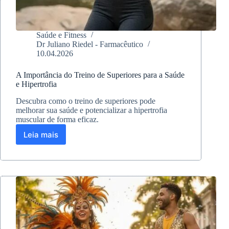
Saúde e Fitness
Dr Juliano Riedel - Farmacêutico
10.04.2026
A Importância do Treino de Superiores para a Saúde
e Hipertrofia
Descubra como o treino de superiores pode
melhorar sua saúde e potencializar a hipertrofia
muscular de forma eficaz.
Leia mais
A
Importância
do
Treino
de
Superiores
para
a
Saúde
e