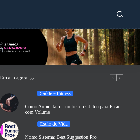
Pular
para
o
conteúdo
Em alta agora
Saúde e Fitness
Como Aumentar e Tonificar o Glúteo para Ficar
com Volume
Estilo de Vida
Nosso Sistema: Best Suggestion Pro+