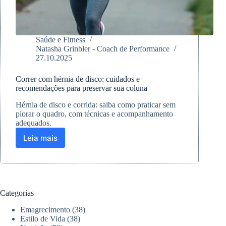
Saúde e Fitness
Natasha Grinbler - Coach de Performance
27.10.2025
Correr com hérnia de disco: cuidados e
recomendações para preservar sua coluna
Hérnia de disco e corrida: saiba como praticar sem
piorar o quadro, com técnicas e acompanhamento
adequados.
Leia mais
Correr
com
hérnia
de
disco:
cuidados
Categorias
e
recomendações
Emagrecimento
(38)
para
Estilo de Vida
(38)