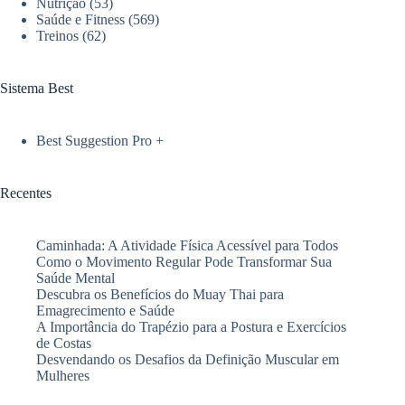
preservar
Nutrição
(53)
Saúde e Fitness
(569)
sua
Treinos
(62)
coluna
Sistema Best
Best Suggestion Pro +
Recentes
Caminhada: A Atividade Física Acessível para Todos
Como o Movimento Regular Pode Transformar Sua
Saúde Mental
Descubra os Benefícios do Muay Thai para
Emagrecimento e Saúde
A Importância do Trapézio para a Postura e Exercícios
de Costas
Desvendando os Desafios da Definição Muscular em
Mulheres