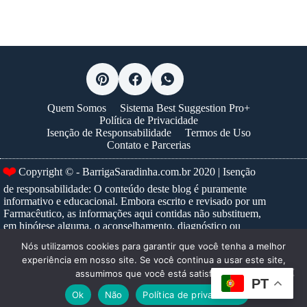
Quem Somos
Sistema Best Suggestion Pro+
Política de Privacidade
Isenção de Responsabilidade
Termos de Uso
Contato e Parcerias
❤️
Copyright © - BarrigaSaradinha.com.br 2020 | Isenção
de responsabilidade: O conteúdo deste blog é puramente
informativo e educacional. Embora escrito e revisado por um
Farmacêutico, as informações aqui contidas não substituem,
em hipótese alguma, o aconselhamento, diagnóstico ou
tratamento médico profissional. Nunca ignore um conselho
Nós utilizamos cookies para garantir que você tenha a melhor
médico ou adie a busca por um, devido a algo que tenha lido
experiência em nosso site. Se você continua a usar este site,
neste site. Para prescrições e tratamentos específicos,
assumimos que você está satisfeito.
consulte sempre um profissional de saúde habilitado.
Saiba
PT
mais...
Ok
Não
Política de privacidade