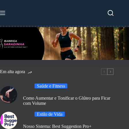
Pular
para
o
conteúdo
Em alta agora
Saúde e Fitness
Como Aumentar e Tonificar o Glúteo para Ficar
com Volume
Estilo de Vida
Nosso Sistema: Best Suggestion Pro+