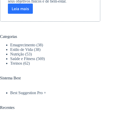
seus objetivos físicos e de bem-estar.
Leia mais
Quando
os
resultados
do
treino
começam
Categorias
a
aparecer?
Emagrecimento
(38)
Descubra
Estilo de Vida
(38)
o
Nutrição
(53)
Saúde e Fitness
(569)
tempo
Treinos
(62)
ideal
Sistema Best
Best Suggestion Pro +
Recentes