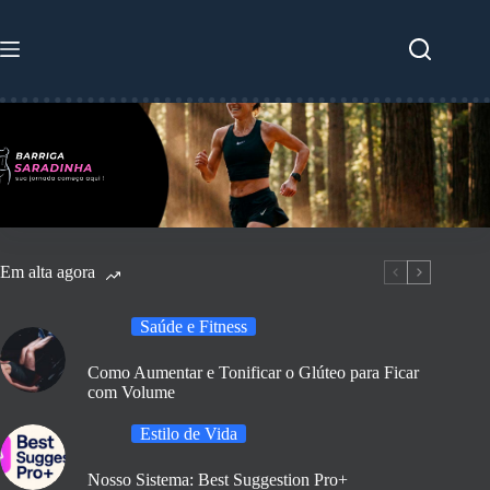
Pular
para
o
conteúdo
Em alta agora
Saúde e Fitness
Como Aumentar e Tonificar o Glúteo para Ficar
com Volume
Estilo de Vida
Nosso Sistema: Best Suggestion Pro+