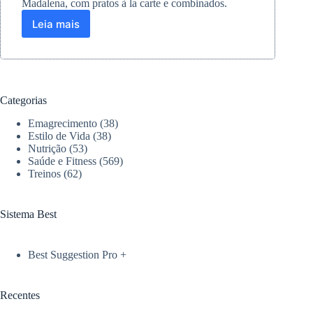
Madalena, com pratos à la carte e combinados.
Leia mais
Nii
Japanese
Cuisine:
experiência
autêntica
de
Categorias
gastronomia
japonesa
Emagrecimento
(38)
na
Estilo de Vida
(38)
Vila
Nutrição
(53)
Saúde e Fitness
(569)
Madalena
Treinos
(62)
Sistema Best
Best Suggestion Pro +
Recentes