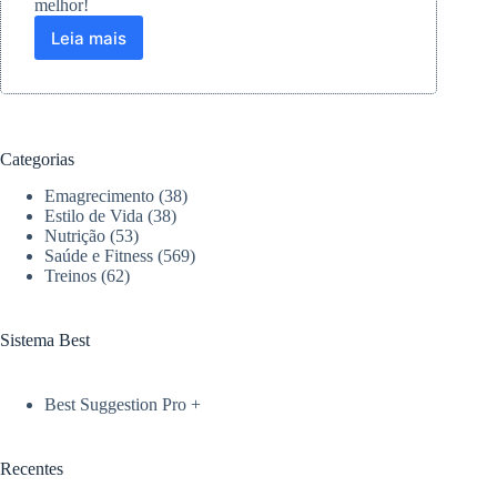
melhor!
Leia mais
Construindo
relações
mais
saudáveis
através
do
Categorias
autoconhecimento
Emagrecimento
(38)
Estilo de Vida
(38)
Nutrição
(53)
Saúde e Fitness
(569)
Treinos
(62)
Sistema Best
Best Suggestion Pro +
Recentes