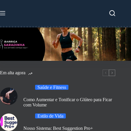
Pular
para
o
conteúdo
Em alta agora
Saúde e Fitness
Como Aumentar e Tonificar o Glúteo para Ficar
com Volume
Estilo de Vida
Nosso Sistema: Best Suggestion Pro+