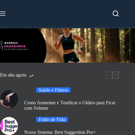
Pular
para
o
conteúdo
Em alta agora
Saúde e Fitness
Como Aumentar e Tonificar o Glúteo para Ficar
com Volume
Estilo de Vida
Nosso Sistema: Best Suggestion Pro+