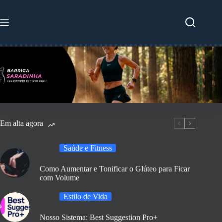
Pular
para
o
conteúdo
Em alta agora
Saúde e Fitness
Como Aumentar e Tonificar o Glúteo para Ficar
com Volume
Estilo de Vida
Nosso Sistema: Best Suggestion Pro+