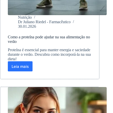
Nutrição
Dr Juliano Riedel - Farmacêutico
30.01.2026
Como a proteína pode ajudar na sua alimentação no
verão
Proteína é essencial para manter energia e saciedade
durante o verão. Descubra como incorporá-la na sua
dieta!
Leia mais
Como
a
proteína
pode
ajudar
na
sua
alimentação
no
verão