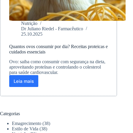
Nutrição
Dr Juliano Riedel - Farmacêutico
25.10.2025
Quantos ovos consumir por dia? Receitas proteicas e
cuidados essenciais
Ovo: saiba como consumir com segurança na dieta,
aproveitando proteínas e controlando o colesterol
para saúde cardiovascular.
Leia mais
Quantos
ovos
consumir
por
dia?
Receitas
Categorias
proteicas
e
Emagrecimento
(38)
cuidados
Estilo de Vida
(38)