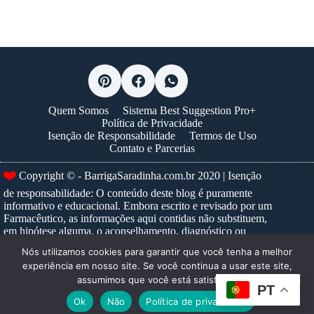
Quem Somos
Sistema Best Suggestion Pro+
Política de Privacidade
Isenção de Responsabilidade
Termos de Uso
Contato e Parcerias
Copyright © - BarrigaSaradinha.com.br 2020 | Isenção
❤️
de responsabilidade: O conteúdo deste blog é puramente
informativo e educacional. Embora escrito e revisado por um
Farmacêutico, as informações aqui contidas não substituem,
em hipótese alguma, o aconselhamento, diagnóstico ou
tratamento médico profissional. Nunca ignore um conselho
Nós utilizamos cookies para garantir que você tenha a melhor
médico ou adie a busca por um, devido a algo que tenha lido
experiência em nosso site. Se você continua a usar este site,
neste site. Para prescrições e tratamentos específicos,
assumimos que você está satisfeito.
consulte sempre um profissional de saúde habilitado.
Saiba
PT
mais...
Ok
Não
Política de privacidade