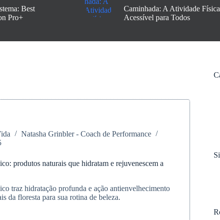
stema: Best
Caminhada: A Atividade Física
on Pro+
Acessível para Todos
C
Vida
Natasha Grinbler - Coach de Performance
5
S
co: produtos naturais que hidratam e rejuvenescem a
co traz hidratação profunda e ação antienvelhecimento
is da floresta para sua rotina de beleza.
R
e