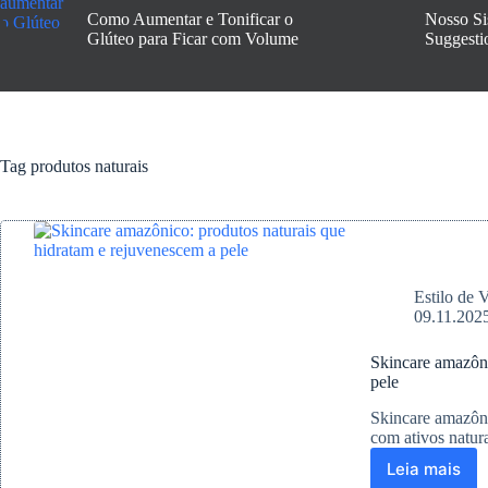
Como Aumentar e Tonificar o
Nosso Si
Glúteo para Ficar com Volume
Suggesti
Tag
produtos naturais
Estilo de 
09.11.202
Skincare amazôni
pele
Skincare amazôni
com ativos natura
Leia mais
Skincar