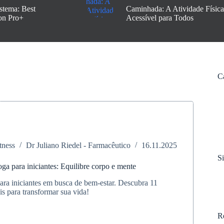
stema: Best
Caminhada: A Atividade Física
on Pro+
Acessível para Todos
C
tness
Dr Juliano Riedel - Farmacêutico
16.11.2025
S
ga para iniciantes: Equilibre corpo e mente
ara iniciantes em busca de bem-estar. Descubra 11
is para transformar sua vida!
R
s