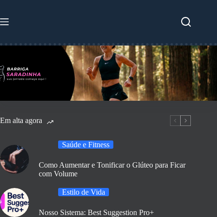
Pular
para
o
conteúdo
Em alta agora
Saúde e Fitness
Como Aumentar e Tonificar o Glúteo para Ficar
com Volume
Estilo de Vida
Nosso Sistema: Best Suggestion Pro+