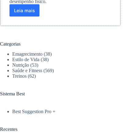
desempenho físico.
Leia mais
Por
que
fortalecer
os
posteriores
da
Categorias
coxa
é
Emagrecimento
(38)
essencial
Estilo de Vida
(38)
para
Nutrição
(53)
Saúde e Fitness
(569)
saúde
Treinos
(62)
e
desempenho
Sistema Best
Best Suggestion Pro +
Recentes