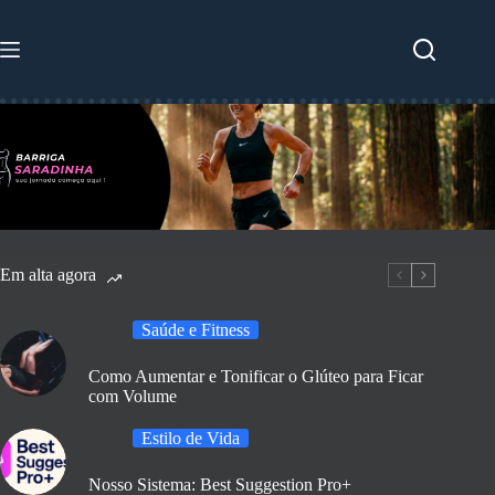
Pular
para
o
conteúdo
Em alta agora
Saúde e Fitness
Como Aumentar e Tonificar o Glúteo para Ficar
com Volume
Estilo de Vida
Nosso Sistema: Best Suggestion Pro+