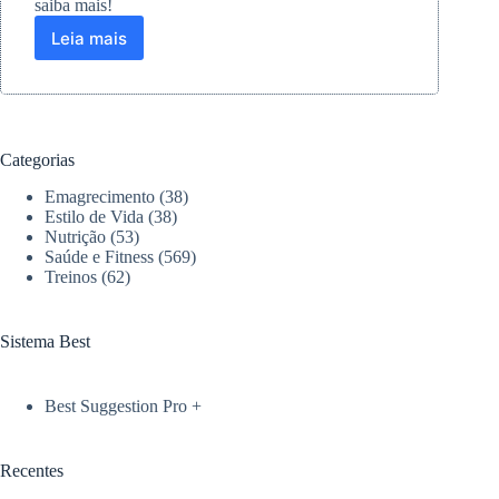
saiba mais!
Leia mais
Os
Benefícios
do
Polichinelo:
Exercício
Simples
Categorias
para
Melhorar
Emagrecimento
(38)
seu
Estilo de Vida
(38)
Cardio
Nutrição
(53)
Saúde e Fitness
(569)
Treinos
(62)
Sistema Best
Best Suggestion Pro +
Recentes