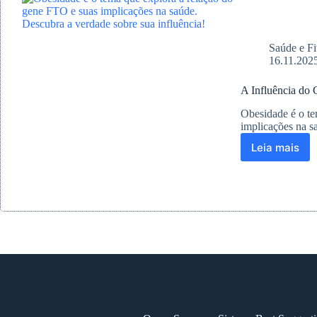
e
como
age
no
Saúde e Fi
emagre
16.11.202
A Influência do
Obesidade é o te
implicações na s
Leia mais
A
Influênc
do
Gene
FTO
na
Obesida
Mitos
e
Verdade
Esclare