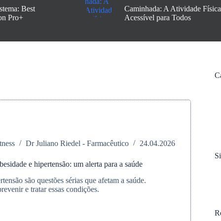
stema: Best
Caminhada: A Atividade Física
on Pro+
Acessível para Todos
C
tness
Dr Juliano Riedel - Farmacêutico
24.04.2026
S
besidade e hipertensão: um alerta para a saúde
rtensão são questões sérias que afetam a saúde.
evenir e tratar essas condições.
R