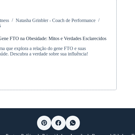
tness
Natasha Grinbler - Coach de Performance
cimento
5
 Gene FTO na Obesidade: Mitos e Verdades Esclarecidos
ma que explora a relação do gene FTO e suas
aúde. Descubra a verdade sobre sua influência!
ia
de:
s
cidos