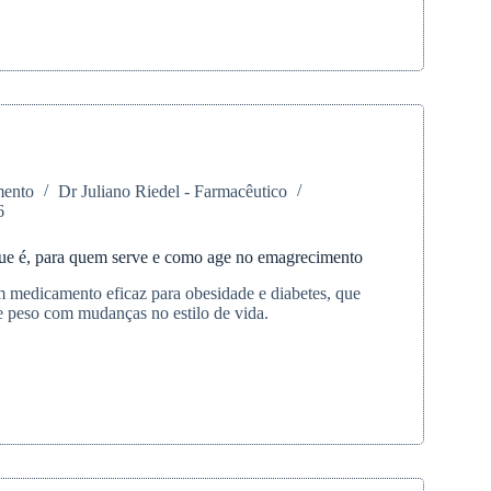
de
nsão:
mento
Dr Juliano Riedel - Farmacêutico
6
que é, para quem serve e como age no emagrecimento
 medicamento eficaz para obesidade e diabetes, que
e peso com mudanças no estilo de vida.
tida: