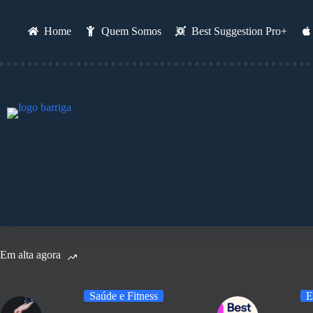
Pular
para
o
Home
Quem Somos
Best Suggestion Pro+
conteúdo
Em alta agora
Saúde e Fitness
E