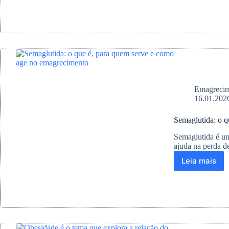
entre
obesida
e
hiperte
um
alerta
para
a
saúde
Emagreci
16.01.202
Semaglutida: o 
Semaglutida é um
ajuda na perda d
Leia mais
Semaglu
o
que
é,
para
quem
serve