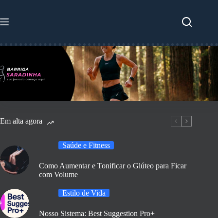
Pular
para
o
conteúdo
Em alta agora
Saúde e Fitness
Como Aumentar e Tonificar o Glúteo para Ficar
com Volume
Estilo de Vida
Nosso Sistema: Best Suggestion Pro+