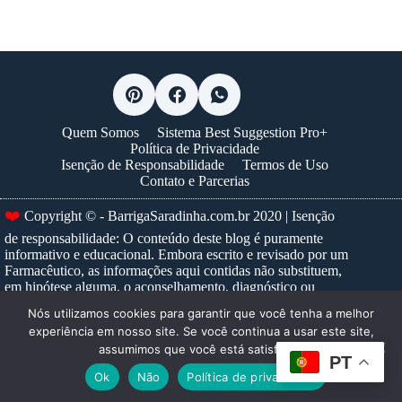
Quem Somos
Sistema Best Suggestion Pro+
Política de Privacidade
Isenção de Responsabilidade
Termos de Uso
Contato e Parcerias
❤️
Copyright © - BarrigaSaradinha.com.br 2020 | Isenção
de responsabilidade: O conteúdo deste blog é puramente
informativo e educacional. Embora escrito e revisado por um
Farmacêutico, as informações aqui contidas não substituem,
em hipótese alguma, o aconselhamento, diagnóstico ou
tratamento médico profissional. Nunca ignore um conselho
Nós utilizamos cookies para garantir que você tenha a melhor
médico ou adie a busca por um, devido a algo que tenha lido
experiência em nosso site. Se você continua a usar este site,
neste site. Para prescrições e tratamentos específicos,
assumimos que você está satisfeito.
consulte sempre um profissional de saúde habilitado.
Saiba
PT
mais...
Ok
Não
Política de privacidade