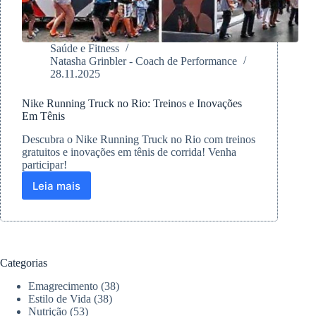
Saúde e Fitness
Natasha Grinbler - Coach de Performance
28.11.2025
Nike Running Truck no Rio: Treinos e Inovações
Em Tênis
Descubra o Nike Running Truck no Rio com treinos
gratuitos e inovações em tênis de corrida! Venha
participar!
Leia mais
Nike
Running
Truck
no
Rio:
Treinos
Categorias
e
Inovações
Emagrecimento
(38)
Em
Estilo de Vida
(38)
Tênis
Nutrição
(53)