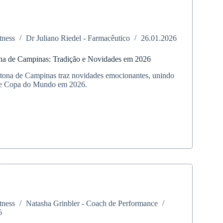
tness
Dr Juliano Riedel - Farmacêutico
26.01.2026
na de Campinas: Tradição e Novidades em 2026
tona de Campinas traz novidades emocionantes, unindo
 de Copa do Mundo em 2026.
na
s:
o
es
tness
Natasha Grinbler - Coach de Performance
6