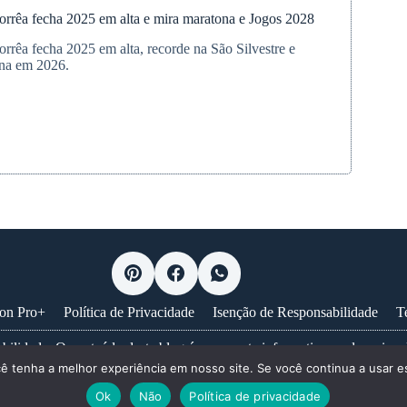
orrêa fecha 2025 em alta e mira maratona e Jogos 2028
orrêa fecha 2025 em alta, recorde na São Silvestre e
ona em 2026.
na
ion Pro+
Política de Privacidade
Isenção de Responsabilidade
T
bilidade: O conteúdo deste blog é puramente informativo e educacional
cê tenha a melhor experiência em nosso site. Se você continua a usar es
nselhamento, diagnóstico ou tratamento médico profissional. Nunca ig
cos, consulte sempre um profissional de saúde habilitado.
Saiba mais...
Ok
Não
Política de privacidade