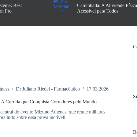
stema: Best
Caminhada: A Atividade Física
on Pro+
Acessível para Todos
C
tness
Dr Juliano Riedel - Farmacêutico
17.03.2026
S
 A Corrida que Conquista Corredores pelo Mundo
 central do evento Mizuno Athenas, que reúne milhares
bra tudo sobre essa prova incrível!
R
: