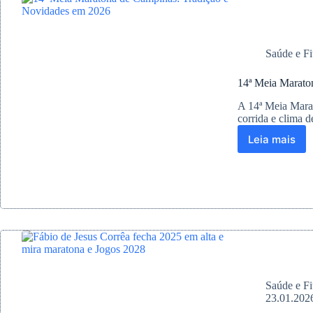
vão
até
22
de
Saúde e Fi
março
14ª Meia Marato
A 14ª Meia Mara
corrida e clima
Leia mais
14ª
Meia
Marato
de
Campina
Tradiçã
e
Novidad
em
2026
Saúde e Fi
23.01.202