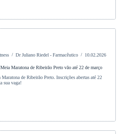
ta
res
tness
Dr Juliano Riedel - Farmacêutico
10.02.2026
a Meia Maratona de Ribeirão Preto vão até 22 de março
 Maratona de Ribeirão Preto. Inscrições abertas até 22
a sua vaga!
es
na