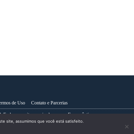
ermos de Uso
Contato e Parcerias
. Embora escrito e revisado por um Farmacêutico, as
te site, assumimos que você está satisfeito.
nore um conselho médico ou adie a busca por um, devido a