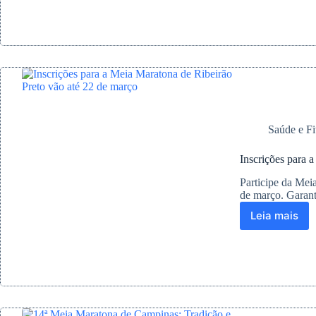
A
Corrida
que
Conquis
Corredo
pelo
Mundo
Saúde e Fi
Inscrições para 
Participe da Meia
de março. Garant
Leia mais
Inscriçõ
para
a
Meia
Marato
de
Ribeirão
Preto