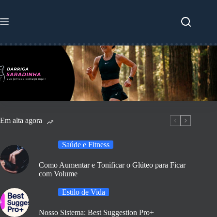
Pular
para
o
conteúdo
Em alta agora
Saúde e Fitness
Como Aumentar e Tonificar o Glúteo para Ficar
com Volume
Estilo de Vida
Nosso Sistema: Best Suggestion Pro+