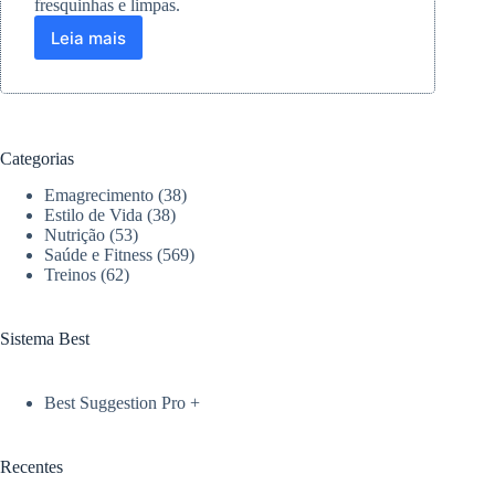
fresquinhas e limpas.
Leia mais
Como
evitar
o
mau
cheiro
persistente
Categorias
em
roupas
Emagrecimento
(38)
de
Estilo de Vida
(38)
treino
Nutrição
(53)
Saúde e Fitness
(569)
no
Treinos
(62)
verão
Sistema Best
Best Suggestion Pro +
Recentes