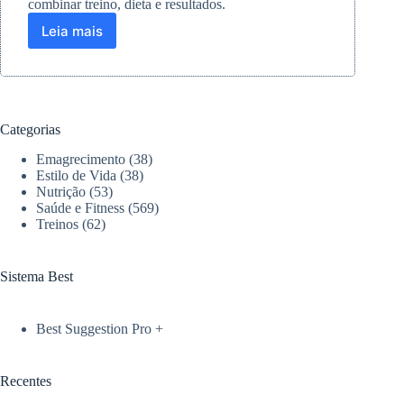
combinar treino, dieta e resultados.
Leia mais
Queima
de
gordura:
HIIT,
LISS
ou
Categorias
musculação?
O
Emagrecimento
(38)
que
Estilo de Vida
(38)
a
Nutrição
(53)
Saúde e Fitness
(569)
ciência
Treinos
(62)
diz
Sistema Best
Best Suggestion Pro +
Recentes