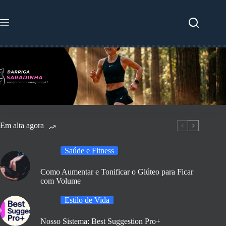
Pular
para
o
conteúdo
Em alta agora
Saúde e Fitness
Como Aumentar e Tonificar o Glúteo para Ficar
com Volume
Estilo de Vida
Nosso Sistema: Best Suggestion Pro+