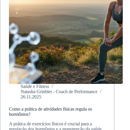
os
40
anos
Saúde e Fitness
Natasha Grinbler - Coach de Performance
26.11.2025
Como a prática de atividades físicas regula os
hormônios?
A prática de exercícios físicos é crucial para a
regulação dos hormônios e a manutenção da saúde.