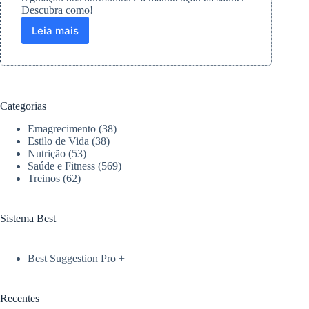
Descubra como!
Leia mais
Como
a
prática
de
atividades
físicas
Categorias
regula
os
Emagrecimento
(38)
hormônios?
Estilo de Vida
(38)
Nutrição
(53)
Saúde e Fitness
(569)
Treinos
(62)
Sistema Best
Best Suggestion Pro +
Recentes