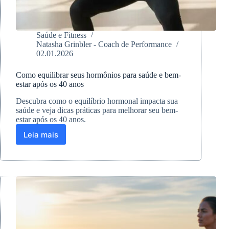
Saúde e Fitness
Natasha Grinbler - Coach de Performance
02.01.2026
Como equilibrar seus hormônios para saúde e bem-
estar após os 40 anos
Descubra como o equilíbrio hormonal impacta sua
saúde e veja dicas práticas para melhorar seu bem-
estar após os 40 anos.
Leia mais
Como
equilibrar
seus
hormônios
para
saúde
e
bem-
estar
após