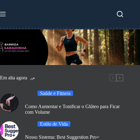
Pular
para
o
conteúdo
Em alta agora
Saúde e Fitness
Como Aumentar e Tonificar o Glúteo para Ficar
com Volume
Estilo de Vida
Nosso Sistema: Best Suggestion Pro+