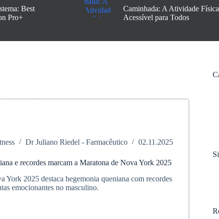
stema: Best
Caminhada: A Atividade Física
on Pro+
Acessível para Todos
C
tness
Dr Juliano Riedel - Farmacêutico
02.11.2025
S
ana e recordes marcam a Maratona de Nova York 2025
a York 2025 destaca hegemonia queniana com recordes
utas emocionantes no masculino.
nia
R
a