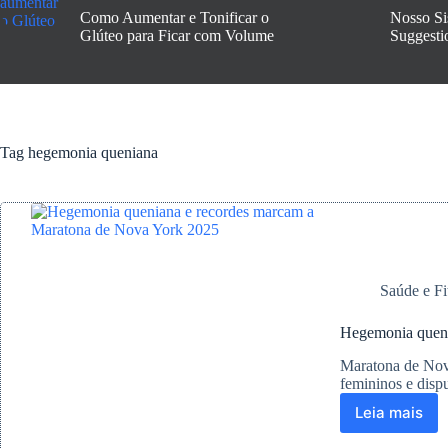
Como Aumentar e Tonificar o
Nosso Si
Glúteo para Ficar com Volume
Suggesti
Tag
hegemonia queniana
Saúde e Fi
Hegemonia queni
Maratona de Nov
femininos e disp
Leia mais
Hegemo
quenian