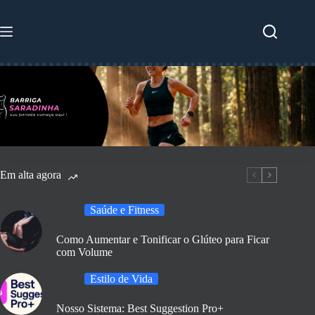
Pular
para
o
conteúdo
Em alta agora
Saúde e Fitness
Como Aumentar e Tonificar o Glúteo para Ficar
com Volume
Estilo de Vida
Nosso Sistema: Best Suggestion Pro+