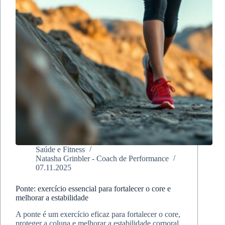
lesões
e
melhorar
sua
performance
Saúde e Fitness
Natasha Grinbler - Coach de Performance
07.11.2025
Ponte: exercício essencial para fortalecer o core e
melhorar a estabilidade
A ponte é um exercício eficaz para fortalecer o core,
proteger a coluna e melhorar a estabilidade corporal.