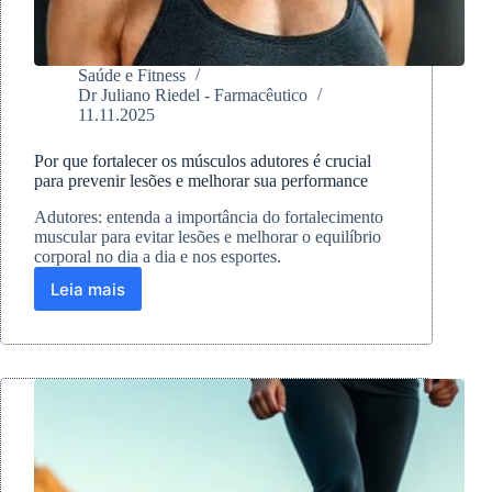
Saúde e Fitness
Dr Juliano Riedel - Farmacêutico
11.11.2025
Por que fortalecer os músculos adutores é crucial
para prevenir lesões e melhorar sua performance
Adutores: entenda a importância do fortalecimento
muscular para evitar lesões e melhorar o equilíbrio
corporal no dia a dia e nos esportes.
Leia mais
Por
que
fortalecer
os
músculos
adutores
é
crucial
para
prevenir