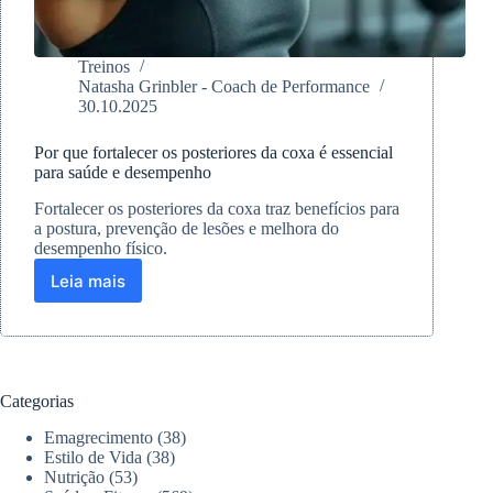
Treinos
Natasha Grinbler - Coach de Performance
30.10.2025
Por que fortalecer os posteriores da coxa é essencial
para saúde e desempenho
Fortalecer os posteriores da coxa traz benefícios para
a postura, prevenção de lesões e melhora do
desempenho físico.
Leia mais
Por
que
fortalecer
os
posteriores
da
Categorias
coxa
é
Emagrecimento
(38)
essencial
Estilo de Vida
(38)
para
Nutrição
(53)