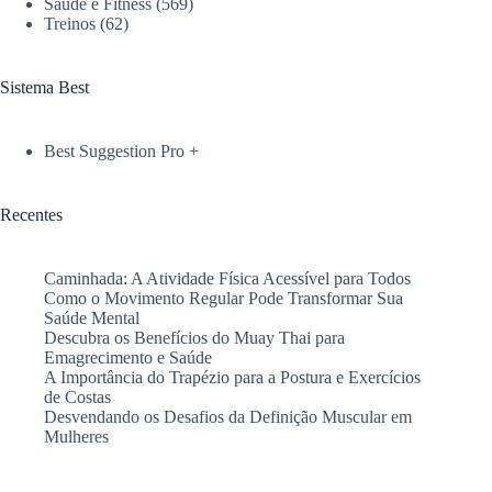
Saúde e Fitness
(569)
saúde
Treinos
(62)
e
desempenho
Sistema Best
Best Suggestion Pro +
Recentes
Caminhada: A Atividade Física Acessível para Todos
Como o Movimento Regular Pode Transformar Sua
Saúde Mental
Descubra os Benefícios do Muay Thai para
Emagrecimento e Saúde
A Importância do Trapézio para a Postura e Exercícios
de Costas
Desvendando os Desafios da Definição Muscular em
Mulheres