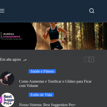
Pular
para
o
conteúdo
Em alta agora
Saúde e Fitness
Como Aumentar e Tonificar o Glúteo para Ficar
com Volume
Estilo de Vida
Nosso Sistema: Best Suggestion Pro+