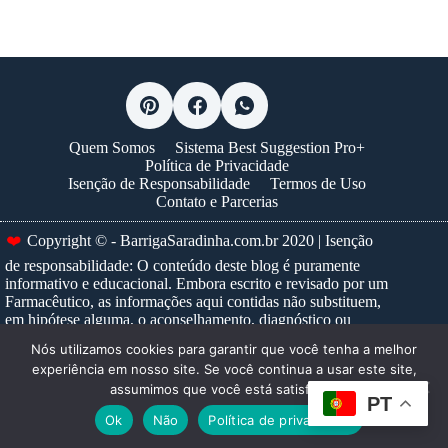
Quem Somos
Sistema Best Suggestion Pro+
Política de Privacidade
Isenção de Responsabilidade
Termos de Uso
Contato e Parcerias
❤️
Copyright © - BarrigaSaradinha.com.br 2020 | Isenção
de responsabilidade: O conteúdo deste blog é puramente
informativo e educacional. Embora escrito e revisado por um
Farmacêutico, as informações aqui contidas não substituem,
em hipótese alguma, o aconselhamento, diagnóstico ou
tratamento médico profissional. Nunca ignore um conselho
Nós utilizamos cookies para garantir que você tenha a melhor
médico ou adie a busca por um, devido a algo que tenha lido
experiência em nosso site. Se você continua a usar este site,
neste site. Para prescrições e tratamentos específicos,
assumimos que você está satisfeito.
consulte sempre um profissional de saúde habilitado.
Saiba
PT
mais...
Ok
Não
Política de privacidade