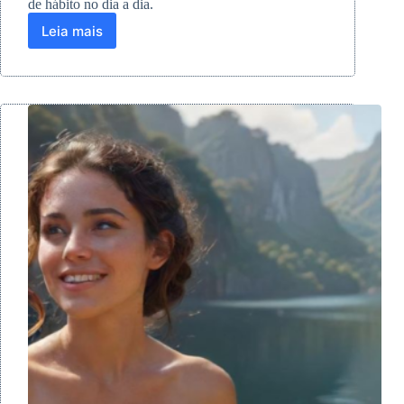
de hábito no dia a dia.
Leia mais
Psicologia
Positiva:
como
pequenos
rituais
podem
transformar
sua
felicidade