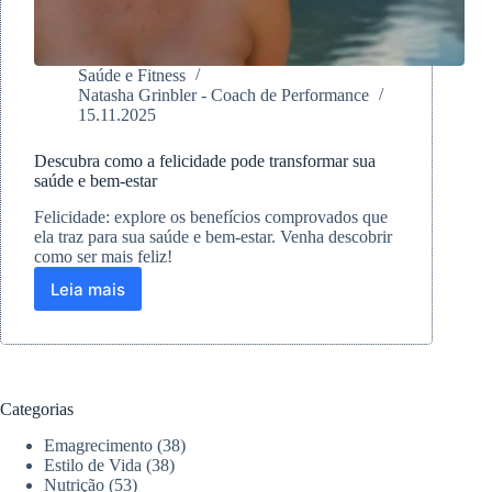
Saúde e Fitness
Natasha Grinbler - Coach de Performance
15.11.2025
Descubra como a felicidade pode transformar sua
saúde e bem-estar
Felicidade: explore os benefícios comprovados que
ela traz para sua saúde e bem-estar. Venha descobrir
como ser mais feliz!
Leia mais
Descubra
como
a
felicidade
pode
transformar
Categorias
sua
saúde
Emagrecimento
(38)
e
Estilo de Vida
(38)
bem-
Nutrição
(53)