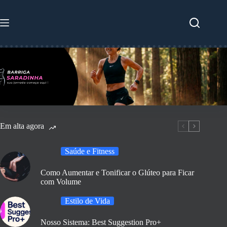
Pular
para
o
conteúdo
Em alta agora
Saúde e Fitness
Como Aumentar e Tonificar o Glúteo para Ficar
com Volume
Estilo de Vida
Nosso Sistema: Best Suggestion Pro+