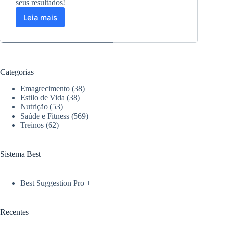
seus resultados!
Leia mais
Como
fazer
remada
no
TRX:
um
Categorias
guia
completo
Emagrecimento
(38)
para
Estilo de Vida
(38)
seu
Nutrição
(53)
Saúde e Fitness
(569)
treino
Treinos
(62)
Sistema Best
Best Suggestion Pro +
Recentes