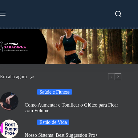
Pular
para
o
conteúdo
Em alta agora
Saúde e Fitness
Como Aumentar e Tonificar o Glúteo para Ficar
com Volume
Estilo de Vida
Nosso Sistema: Best Suggestion Pro+