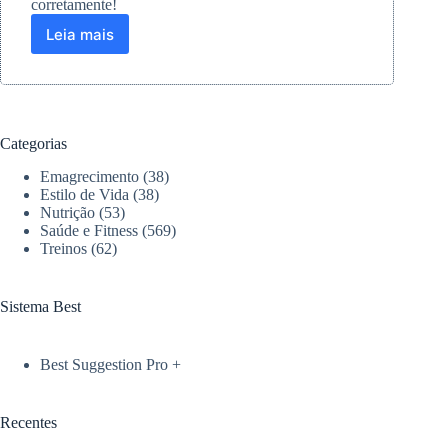
corretamente!
Leia mais
Hérnia
de
disco
e
elevação
pélvica:
Categorias
O
que
Emagrecimento
(38)
você
Estilo de Vida
(38)
precisa
Nutrição
(53)
Saúde e Fitness
(569)
saber
Treinos
(62)
Sistema Best
Best Suggestion Pro +
Recentes