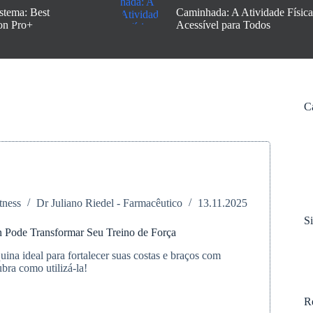
stema: Best
Caminhada: A Atividade Física
on Pro+
Acessível para Todos
C
tness
Dr Juliano Riedel - Farmacêutico
13.11.2025
S
 Pode Transformar Seu Treino de Força
ina ideal para fortalecer suas costas e braços com
bra como utilizá-la!
R