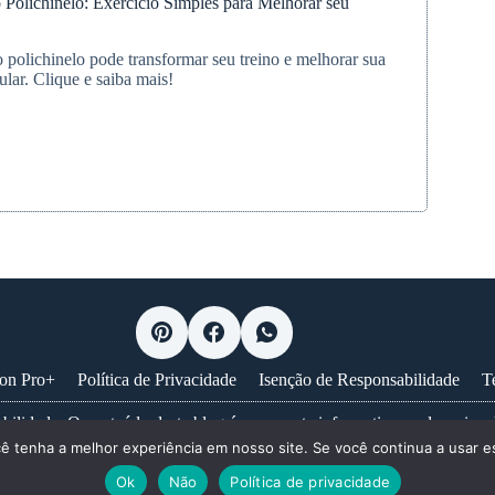
 Polichinelo: Exercício Simples para Melhorar seu
e
polichinelo pode transformar seu treino e melhorar sua
lar. Clique e saiba mais!
ios
elo:
o
r
ion Pro+
Política de Privacidade
Isenção de Responsabilidade
T
bilidade: O conteúdo deste blog é puramente informativo e educacional
cê tenha a melhor experiência em nosso site. Se você continua a usar es
nselhamento, diagnóstico ou tratamento médico profissional. Nunca ig
cos, consulte sempre um profissional de saúde habilitado.
Saiba mais...
Ok
Não
Política de privacidade