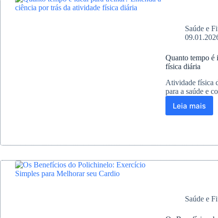
das
Estrias
Saúde e Fi
09.01.202
Quanto tempo é id
física diária
Atividade física 
para a saúde e c
Leia mais
Quanto
tempo
é
ideal
para
treinar?
Entenda
a
ciência
por
Saúde e Fi
trás
da