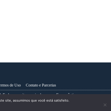
ermos de Uso
Contato e Parcerias
. Embora escrito e revisado por um Farmacêutico, as
te site, assumimos que você está satisfeito.
nore um conselho médico ou adie a busca por um, devido a