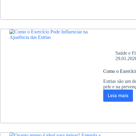
o
Exercíci
Afeta
o
Metabol
e
a
Massa
Muscula
Saúde e Fi
29.01.202
Como o Exercício
Estrias são um de
pele e na preve
Leia mais
Como
o
Exercíci
Pode
Influenc
na
Aparênc