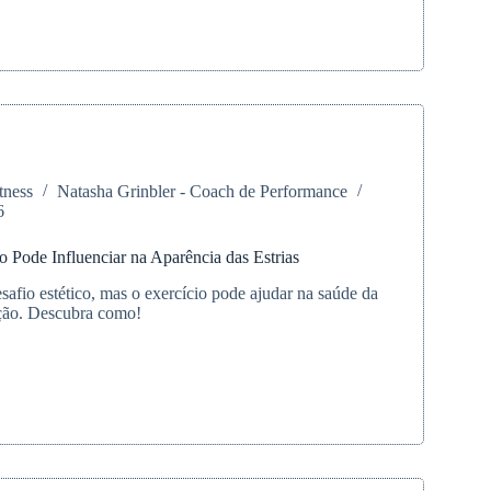
o
ismo
r
tness
Natasha Grinbler - Coach de Performance
6
 Pode Influenciar na Aparência das Estrias
safio estético, mas o exercício pode ajudar na saúde da
nção. Descubra como!
o
iar
ia