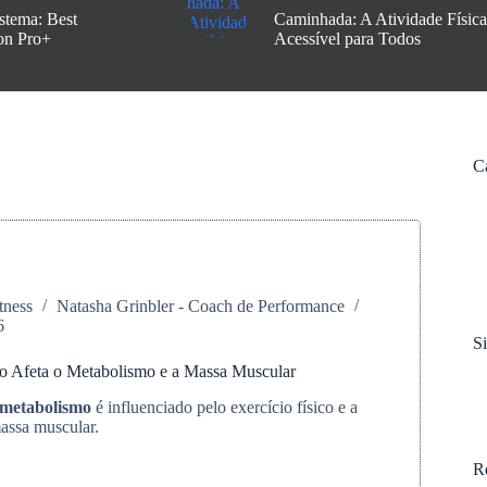
stema: Best
Caminhada: A Atividade Física
on Pro+
Acessível para Todos
C
tness
Natasha Grinbler - Coach de Performance
6
S
o Afeta o Metabolismo e a Massa Muscular
metabolismo
é influenciado pelo exercício físico e a
assa muscular.
R